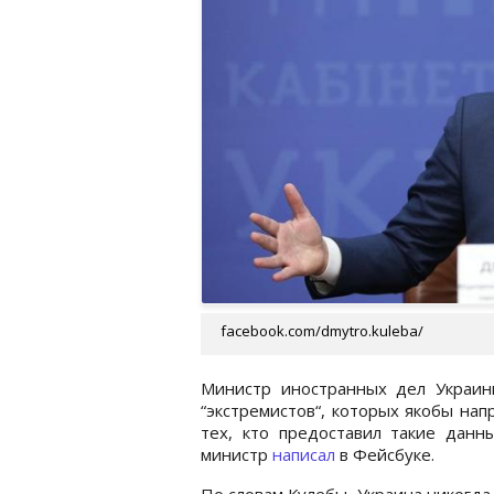
facebook.com/dmytro.kuleba/
Министр иностранных дел Украин
“экстремистов“, которых якобы на
тех, кто предоставил такие дан
министр
написал
в Фейсбуке.
По словам Кулебы, Украина никогда 