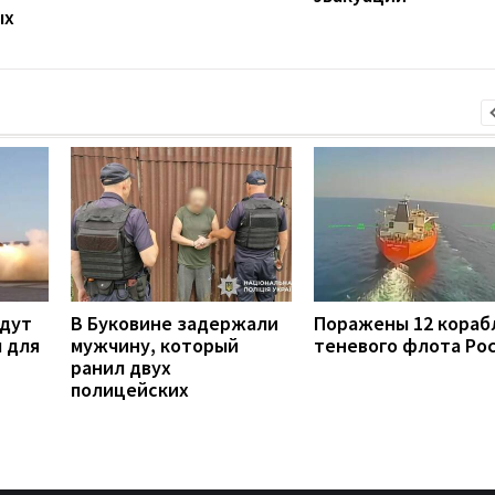
ых
удут
В Буковине задержали
Поражены 12 кораб
 для
мужчину, который
теневого флота Ро
ранил двух
полицейских