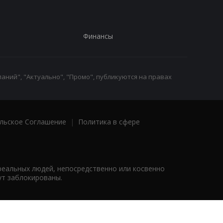
Финансы
аний", "Актуально", "Промо", публикуются на правах
льское Соглашение
|
Политика в сфере
реальных людей, непосредственно или косвенно
ут заблокированы.