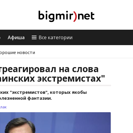
о
Афиша
Все категории
орошие новости
треагировал на слова
аинских экстремистах"
ских "экстремистов", которых якобы
олезненной фантазии.
улак