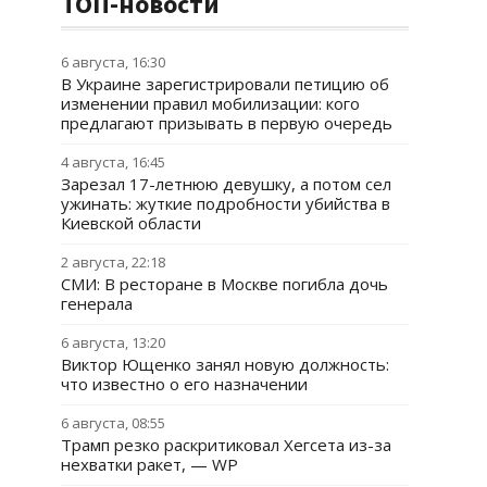
ТОП-новости
6 августа, 16:30
В Украине зарегистрировали петицию об
изменении правил мобилизации: кого
предлагают призывать в первую очередь
4 августа, 16:45
Зарезал 17-летнюю девушку, а потом сел
ужинать: жуткие подробности убийства в
Киевской области
2 августа, 22:18
СМИ: В ресторане в Москве погибла дочь
генерала
6 августа, 13:20
Виктор Ющенко занял новую должность:
что известно о его назначении
6 августа, 08:55
Трамп резко раскритиковал Хегсета из-за
нехватки ракет, — WP