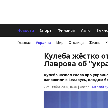
Новости
Спорт
Финансы
Авто
Техн
Главная
Украина
Мир
Столица
Жизнь
Х
Кулеба жёстко о
Лаврова об "укр
Кулеба назвал слова про украин
направили в Беларусь, плодом б
2 сентября 2020, 16:46
|
Автор:
Виталий К