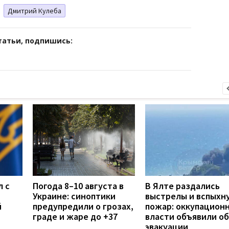
Дмитрий Кулеба
татьи, подпишись:
л с
Погода 8–10 августа в
В Ялте раздались
Украине: синоптики
выстрелы и вспыхн
й
предупредили о грозах,
пожар: оккупацион
граде и жаре до +37
власти объявили об
эвакуации