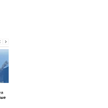
В Киеве увеличилось
В ТЦК в Житомирско
ул
число погибших в
области скончался 4
ные
результате обстрела 5
летний
августа
военнообязанный:
начато расследован