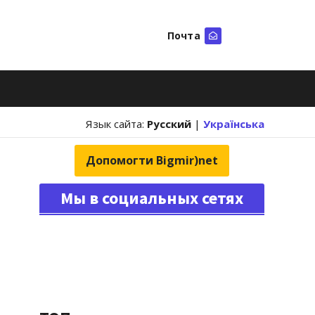
Почта
Искать
Язык сайта:
Русский
|
Українська
Допомогти Bigmir)net
Мы в социальных сетях