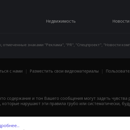
Недвижимость
Новости
 отмеченные знаками "Реклама", "PR", "Спецпроект", "Новости комп
ться с нами
|
Разместить свои видеоматериалы
|
Пользовате
что содержание и тон Вашего сообщения могут задеть чувства 
 которые нарушают эти правила грубо или систематически, буд
робнее...