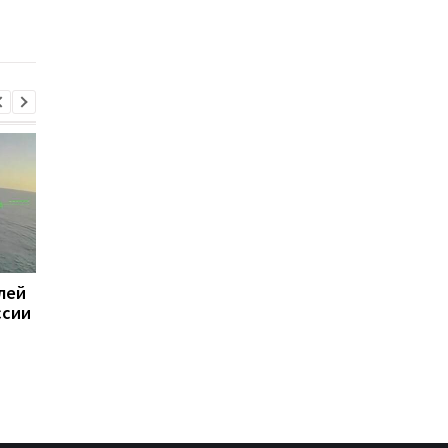
лей
Суд назначил
Зеленский проводит
ссии
пожизненное 11
переговоры с Вучиче
военным РФ за
Белграде
расстрел людей н
Киевщине