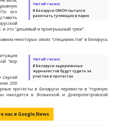
Читай также:
дрывную
В Беларуси ОМОН пытался
 По его
разогнать гуляющих в парке
ставить
орусской
“, и это “дешевый и проигрышный трюк“.
равила некоторых своих “специалистов“ в Беларусь
итуация
Читай также:
ой “вор
В Беларуси задержанных
журналистов будут судить за
участие в протестах
Ф Сергей
вили 200
мирные протесты в Беларуси перевести в “горячую
обы находятся в Волынской и Днепропетровской
е нас в Google.News