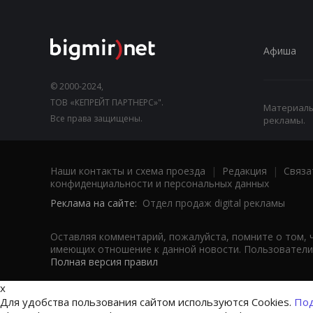
Афиша
© 2000-2024,
ТОВ «КЕПРЕЙТ ПАРТНЕРС»".
Материалы,
Все права защищены.
рекламы.
Наши контакты и схема проезда
|
Редакция
|
Связа
конфиденциальности и персональных данных
Реклама на сайте:
Отдел продаж digital рекламы
Оставляя комментарий, пожалуйста, помните о том, 
имеющих отношение к данной новости. Пользователи,
Полная версия правил
x
Для удобства пользования сайтом используются Cookies.
Под