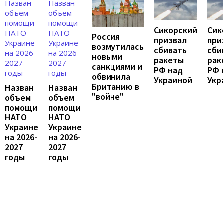
Сикорский
Сик
Россия
призвал
при
возмутилась
сбивать
сби
новыми
ракеты
рак
санкциями и
РФ над
РФ 
обвинила
Украиной
Укр
Британию в
Назван
Назван
"войне"
объем
объем
помощи
помощи
НАТО
НАТО
Украине
Украине
на 2026-
на 2026-
2027
2027
годы
годы