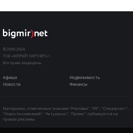
© 2000-2024,
ТОВ «КЕПРЕЙТ ПАРТНЕРС»".
Все права защищены.
Афиша
Недвижимость
Новости
Финансы
Материалы, отмеченные знаками "Реклама", "PR", "Спецпроект",
"Новости компаний", "Актуально", "Промо", публикуются на
правах рекламы.