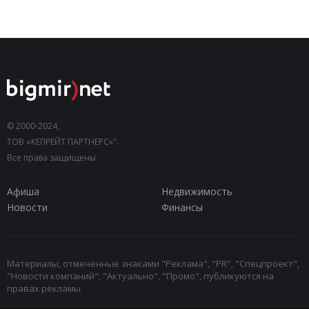
© 2000-2024,
ТОВ «КЕПРЕЙТ ПАРТНЕРС»".
Все права защищены.
Афиша
Недвижимость
Новости
Финансы
Материалы, отмеченные знаками "Реклама", "PR", "Спецпроект",
"Новости компаний", "Актуально", "Промо", публикуются на
правах рекламы.