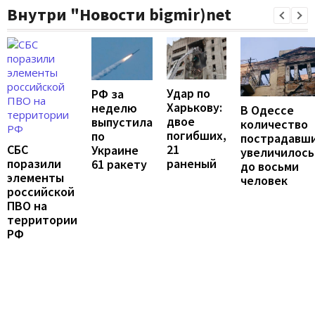
Внутри "Новости bigmir)net
Удар по
РФ за
Харькову:
неделю
В Одессе
двое
выпустила
количество
погибших,
по
пострадавш
21
СБС
Украине
увеличилось
раненый
поразили
61 ракету
до восьми
элементы
человек
российской
ПВО на
территории
РФ