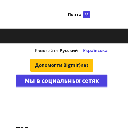
Почта
Искать
Язык сайта:
Русский
|
Українська
Допомогти Bigmir)net
Мы в социальных сетях