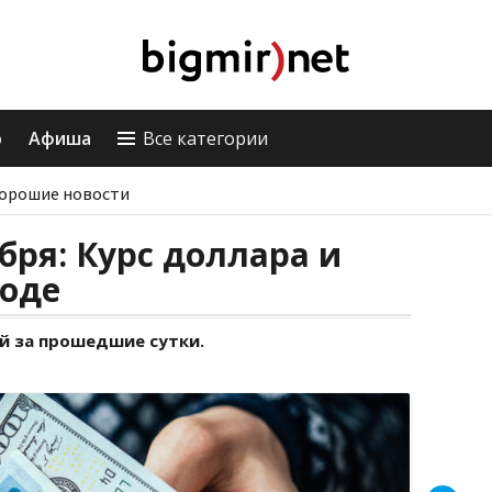
о
Афиша
Все категории
орошие новости
бря: Курс доллара и
воде
й за прошедшие сутки.