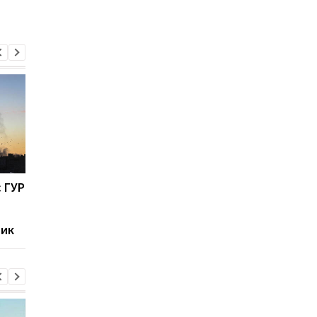
 ГУР
В МВФ признали, что
Выборы в США: Трам
ошибались по поводу
впервые обогнал Гар
сроков окончания
в новом соцопросе
ник
войны в Украине