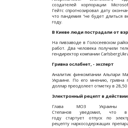
создателей корпорации Microso
Гейтс спрогнозировал дату оконча
что пандемия “не будет длиться в
году.
В Киеве люди пострадали от вз
На пивзаводе в Голосеевском райо
работ. Два человека получили те
гендиректор компании CarlsbergUkr
Гривна ослабнет, - эксперт
Аналитик финкомпании Альпари Ма
Украине. По его мнению, гривна 
доллар преодолеет отметку в 28,50 
Электронный рецепт в действии
Глава МОЗ Украины М
Степанов уведомил, что 
году стартует отпуск по элект
рецепту наркосодержащих препарат