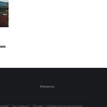
Париж обвинил Русский
Генштаб оценил
дом в Берлине в
ситуацию на фронт
шпионаже
ник
Финансы
аний", "Актуально", "Промо", публикуются на правах