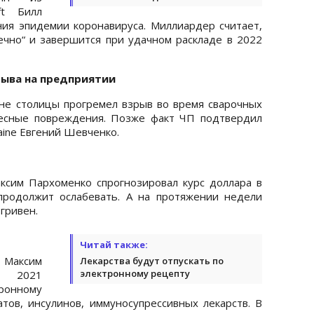
ft Билл
ния эпидемии коронавируса. Миллиардер считает,
ечно“ и завершится при удачном раскладе в 2022
рыва на предприятии
не столицы прогремел взрыв во время сварочных
лесные повреждения. Позже факт ЧП подтвердил
aine Евгений Шевченко.
ксим Пархоменко спрогнозировал курс доллара в
продолжит ослабевать. А на протяжении недели
гривен.
Читай также:
аксим
Лекарства будут отпускать по
электронному рецепту
в 2021
ронному
ов, инсулинов, иммуносупрессивных лекарств. В