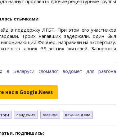
года начнут продавать прочие рецептурные группы
илась стычками
айд в поддержку ЛГБТ. При этом его участников
тардами. Троих напавших задержали, один был
, напоминающий Флобер, направили на экспертизу.
сительно двоих 39-летних жителей Запорожья
что
в Беларуси сломался водомет для разгона
е нас в Google.News
итоги
пандемия
главное
важные дела
татьи, подпишись: