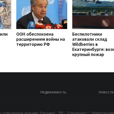
жили
ООН обеспокоена
Беспилотники
расширением войны на
атаковали склад
территорию РФ
Wildberries в
Екатеринбурге: воз
крупный пожар
Недвижимость
Новости
 отмеченные знаками "Реклама", "PR", "Спецпроект", "Новости комп