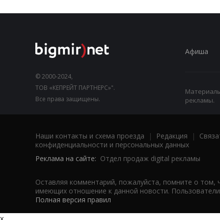
Афиша
© 2000-2024,
ТОВ «КЕПРЕЙТ ПАРТНЕРС»".
Материалы,
Все права защищены.
рекламы.
Наши контакты и схема проезда
|
Редакция
|
Связа
конфиденциальности и персональных данных
Реклама на сайте:
Отдел продаж digital рекламы
Оставляя комментарий, пожалуйста, помните о том, 
имеющих отношение к данной новости. Пользователи,
Полная версия правил
x