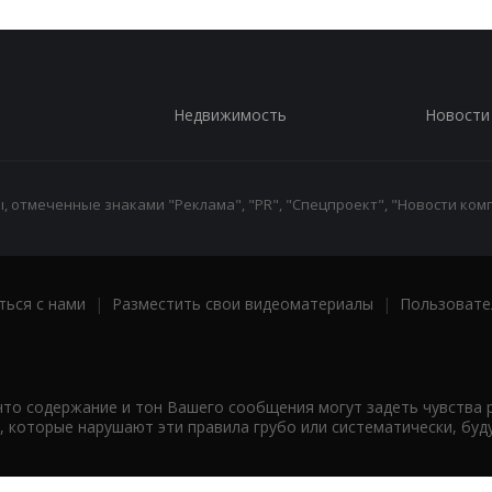
Недвижимость
Новости
 отмеченные знаками "Реклама", "PR", "Спецпроект", "Новости комп
ться с нами
|
Разместить свои видеоматериалы
|
Пользовате
что содержание и тон Вашего сообщения могут задеть чувства 
 которые нарушают эти правила грубо или систематически, буд