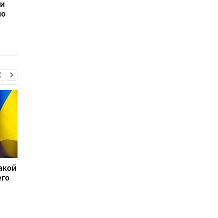
ли
НБУ требует
НАБУ и САП задержа
по
объяснений от Венгрии
чиновника СБУ за
из-за инцидента с
взятку в $68 тыс. за
инкассаторами
отсрочку от
мобилизации
акой
15 скоплений войск РФ
США перехватили бо
его
подверглись ударам -
50 судов после
Генштаб
возобновления
блокады Ирана