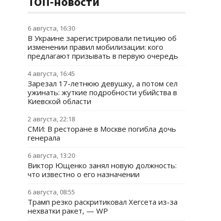
ТОП-новости
6 августа, 16:30
В Украине зарегистрировали петицию об
изменении правил мобилизации: кого
предлагают призывать в первую очередь
4 августа, 16:45
Зарезал 17-летнюю девушку, а потом сел
ужинать: жуткие подробности убийства в
Киевской области
2 августа, 22:18
СМИ: В ресторане в Москве погибла дочь
генерала
6 августа, 13:20
Виктор Ющенко занял новую должность:
что известно о его назначении
6 августа, 08:55
Трамп резко раскритиковал Хегсета из-за
нехватки ракет, — WP