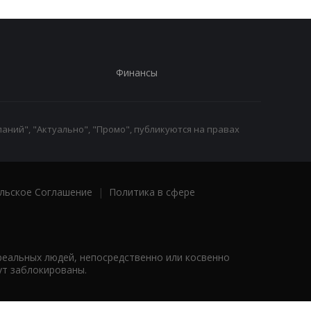
Финансы
аний", "Актуально", "Промо", публикуются на правах
льское Соглашение
|
Политика в сфере
реальных людей, непосредственно или косвенно
ут заблокированы.