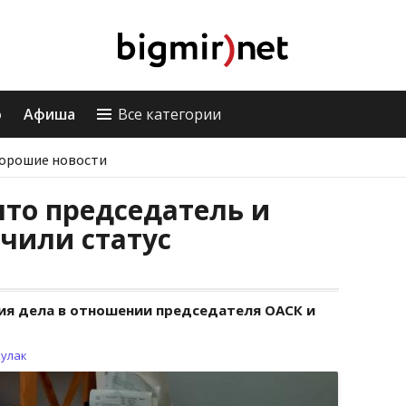
о
Афиша
Все категории
орошие новости
то председатель и
чили статус
ия дела в отношении председателя ОАСК и
Кулак