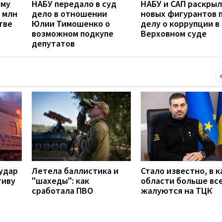
ему
НАБУ передало в суд
НАБУ и САП раскры
 млн
дело в отношении
новых фигурантов 
тве
Юлии Тимошенко о
делу о коррупции в
возможном подкупе
Верховном суде
депутатов
удар
Летела баллистика и
Стало известно, в к
тиву
"шахеды": как
области больше вс
сработала ПВО
жалуются на ТЦК