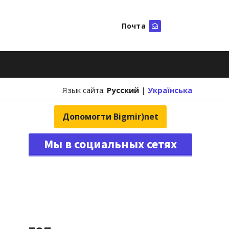
Почта
Искать
Язык сайта:
Русский
|
Українська
Допомогти Bigmir)net
Мы в социальных сетях