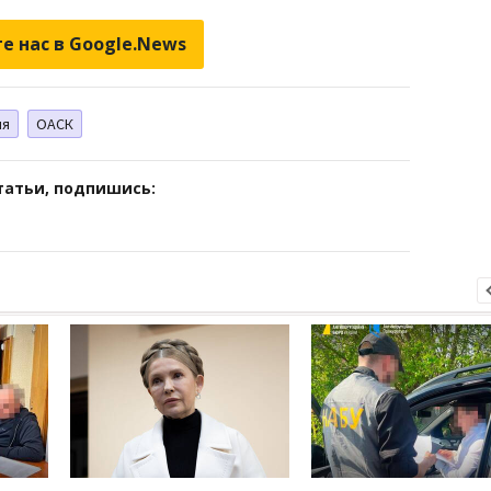
е нас в Google.News
ия
ОАСК
татьи, подпишись: