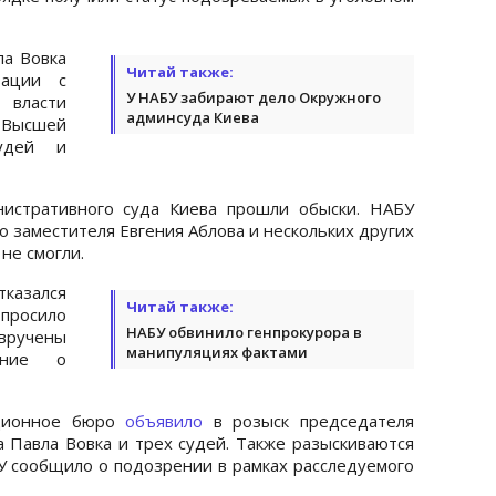
ла Вовка
Читай также:
зации с
У НАБУ забирают дело Окружного
 власти
админсуда Киева
 Высшей
судей и
истративного суда Киева прошли обыски. НАБУ
о заместителя Евгения Аблова и нескольких других
не смогли.
казался
Читай также:
просило
НАБУ обвинило генпрокурора в
вручены
манипуляциях фактами
ение о
пционное бюро
объявило
в розыск председателя
 Павла Вовка и трех судей. Также разыскиваются
 сообщило о подозрении в рамках расследуемого