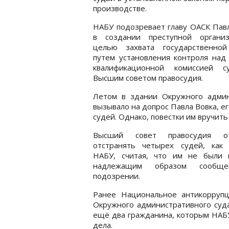
производстве.
НАБУ подозревает главу ОАСК Пав
в создании преступной органи
целью захвата государственной
путем установления контроля над
квалификационной комиссией 
Высшим советом правосудия.
Летом в здании Окружного админ
вызывало на допрос Павла Вовка, ег
судей. Однако, повестки им вручить 
Высший совет правосудия от
отстранять четырех судей, как 
НАБУ, считая, что им не были 
надлежащим образом сообщ
подозрении.
Ранее Национальное антикорру
Окружного административного суда
ещё два гражданина, которым НАБУ
дела.