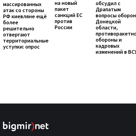
на новый
обсудил с
массированных
пакет
Драпатым
атак со стороны
санкций ЕС
вопросы оборо
РФ киевляне ещё
против
Донецкой
более
России
области,
решительно
противоракетн
отвергают
обороны и
территориальные
кадровых
уступки: опрос
изменений в ВС