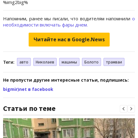
%img2big%
Напомним, ранее мы писали, что водителям напомнили
о
необходимости включать фары днем.
Читайте нас в Google.News
Теги:
авто
Николаев
машины
Болото
трамваи
Не пропусти другие интересные статьи, подпишись:
bigmir)net в facebook
Статьи по теме