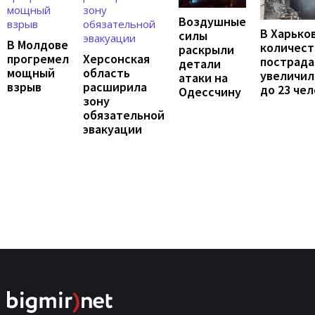
Воздушные
В Харько
силы
В Молдове
количест
раскрыли
прогремел
Херсонская
пострад
детали
мощный
область
увеличил
атаки на
взрыв
расширила
до 23 че
Одессчину
зону
обязательной
эвакуации