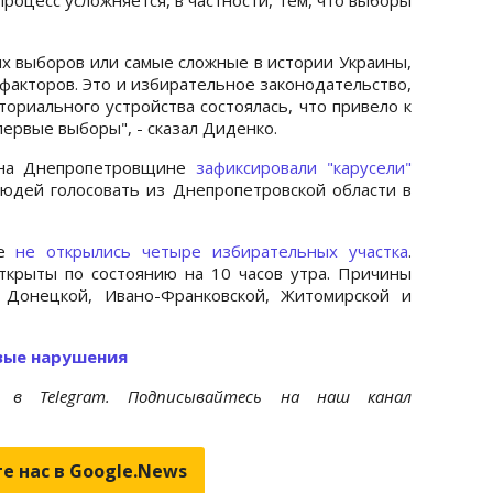
ых выборов или самые сложные в истории Украины,
 факторов. Это и избирательное законодательство,
ориального устройства состоялась, что привело к
первые выборы", - сказал Диденко.
 на Днепропетровщине
зафиксировали "карусели"
людей голосовать из Днепропетровской области в
не
не открылись четыре избирательных участка
.
ткрыты по состоянию на 10 часов утра. Причины
в Донецкой, Ивано-Франковской, Житомирской и
вые нарушения
et
в Telegram. Подписывайтесь на наш канал
е нас в Google.News