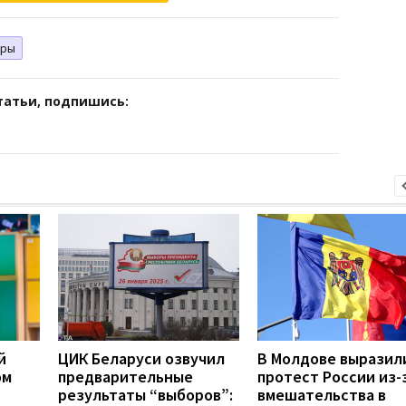
оры
татьи, подпишись:
й
ЦИК Беларуси озвучил
В Молдове выразил
ом
предварительные
протест России из-
результаты “выборов”:
вмешательства в