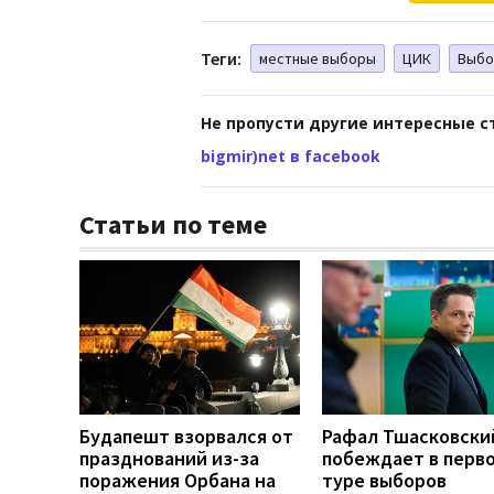
Теги:
местные выборы
ЦИК
Выб
Не пропусти другие интересные с
bigmir)net в facebook
Статьи по теме
Будапешт взорвался от
Рафал Тшасковски
празднований из-за
побеждает в перв
поражения Орбана на
туре выборов