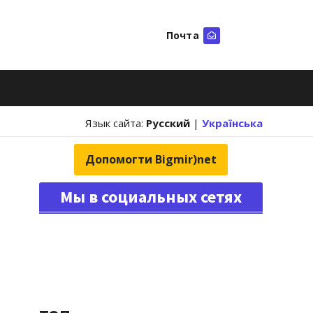
Почта
Искать
Язык сайта:
Русский
|
Українська
Допомогти Bigmir)net
Мы в социальных сетях