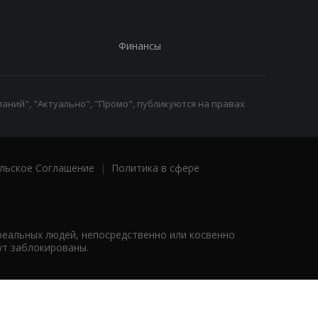
Финансы
аний", "Актуально", "Промо", публикуются на правах
льское Соглашение
|
Политика в сфере
реальных людей, непосредственно или косвенно
ут заблокированы.