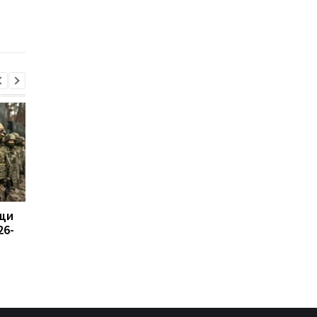
США
его книги
щи
Россия возмутилась
Сикорский призвал
26-
новыми санкциями и
сбивать ракеты РФ 
обвинила Британию в
Украиной
"войне"