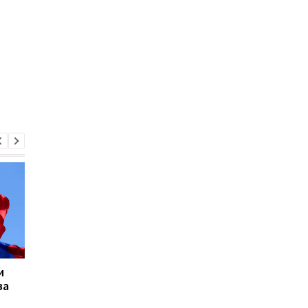
и
Лукашенко
Бориса Джонсона
за
прокомментировал
выгнали с эфира из-
результаты выборов в
чрезмерной реклам