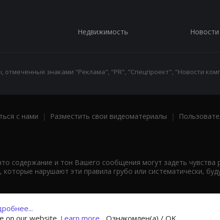
Недвижимость
Новости
 отмеченные знаками "Реклама", "PR", "Спецпроект", "Новости комп
ться с нами
|
Разместить свои видеоматериалы
|
Пользовате
что содержание и тон Вашего сообщения могут задеть чувства 
 которые нарушают эти правила грубо или систематически, буд
робнее...
ce on our website.
Learn more...
Ознакомлен(а) / OK