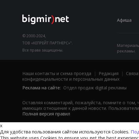
Афиша
© 2000-2024,
ТОВ «КЕПРЕЙТ ПАРТНЕРС»".
Материалы,
Все права защищены.
рекламы.
Наши контакты и схема проезда
|
Редакция
|
Связа
конфиденциальности и персональных данных
Реклама на сайте:
Отдел продаж digital рекламы
Оставляя комментарий, пожалуйста, помните о том, 
имеющих отношение к данной новости. Пользователи,
Полная версия правил
x
Для удобства пользования сайтом используются Cookies.
Под
This website uses Cookies to ensure you get the best experien