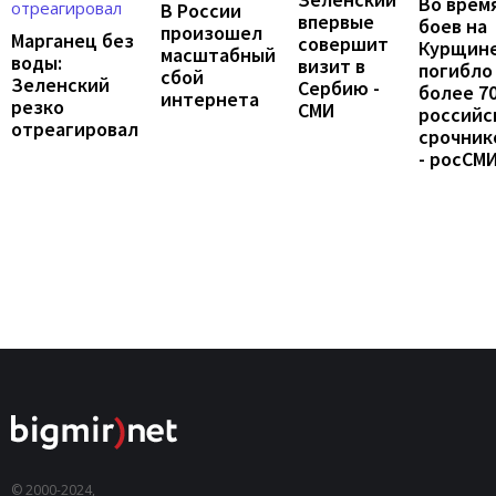
Во врем
В России
впервые
боев на
произошел
Марганец без
совершит
Курщин
масштабный
воды:
визит в
погибло
сбой
Зеленский
Сербию -
более 7
интернета
резко
СМИ
российс
отреагировал
срочник
- росСМ
© 2000-2024,