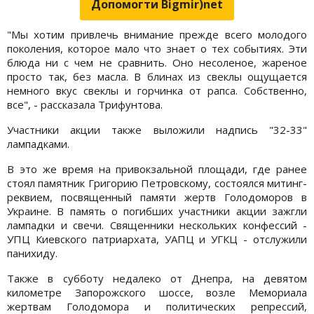
Допомогти Bigmir)net
"Мы хотим привлечь внимание прежде всего молодого
поколения, которое мало что знает о тех событиях. Эти
блюда ни с чем не сравнить. Оно несоленое, жареное
просто так, без масла. В блинах из свеклы ощущается
немного вкус свеклы и горчинка от рапса. Собственно,
все", - рассказала Трифунтова.
Участники акции также выложили надпись "32-33"
лампадками.
В это же время на привокзальной площади, где ранее
стоял памятник Григорию Петровскому, состоялся митинг-
реквием, посвященный памяти жертв Голодоморов в
Украине. В память о погибших участники акции зажгли
лампадки и свечи. Священники нескольких конфессий -
УПЦ Киевского патриархата, УАПЦ и УГКЦ - отслужили
панихиду.
Также в субботу недалеко от Днепра, на девятом
километре Запорожского шоссе, возле Мемориала
жертвам Голодомора и политических репрессий,