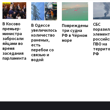
В Косово
СБС
В Одессе
Повреждены
премьер-
поразил
увеличилось
три судна
министра
элемен
количество
РФ в Чёрном
забросали
российс
раненых,
море
яйцами во
ПВО на
есть
время
террит
перебои со
заседания
РФ
связью и
парламента
водой