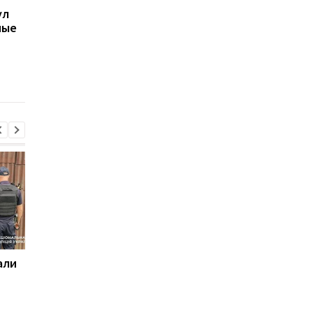
ул
число погибших в
области скончался 4
ные
результате обстрела 5
летний
августа
военнообязанный:
начато расследован
али
Поражены 12 кораблей
Суд назначил
теневого флота России
пожизненное 11
военным РФ за
расстрел людей н