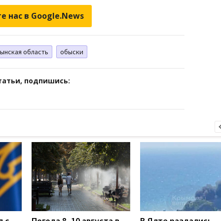
е нас в Google.News
ынская область
обыски
татьи, подпишись:
л с
Погода 8–10 августа в
В Ялте раздались