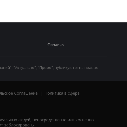
Киевщине
Финансы
аний", "Актуально", "Промо", публикуются на правах
льское Соглашение
|
Политика в сфере
реальных людей, непосредственно или косвенно
ут заблокированы.