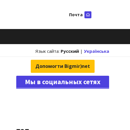
Почта
Искать
Язык сайта:
Русский
|
Українська
Допомогти Bigmir)net
Мы в социальных сетях