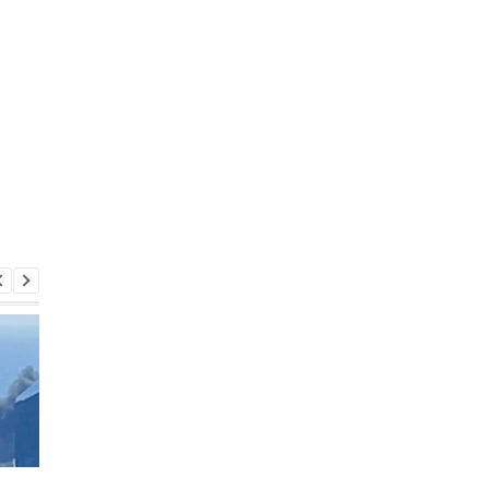
В Киеве увеличилось
В ТЦК в Житомирско