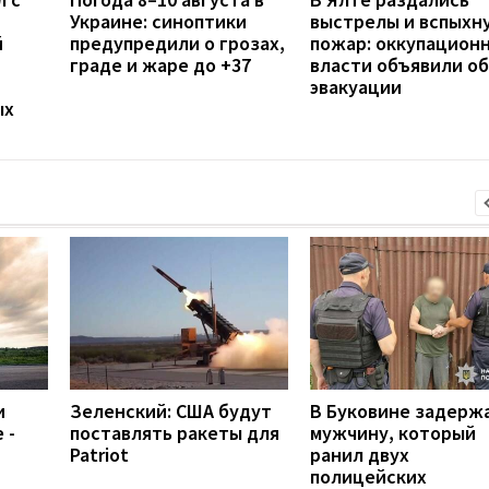
Украине: синоптики
выстрелы и вспыхн
й
предупредили о грозах,
пожар: оккупацион
граде и жаре до +37
власти объявили об
эвакуации
ых
и
Зеленский: США будут
В Буковине задерж
 -
поставлять ракеты для
мужчину, который
Patriot
ранил двух
полицейских