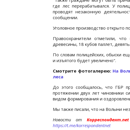
где лес перерабатывался. У полиц
проводят незаконную деятельност
сообщении.
Уголовное производство открыто по 
Правоохранители отметили, что
древесины, 18 кубов паллет, девят
По словам полицейских, обыски ещ
и изъятого будет увеличено".
Cмотрите фотогалерею:
На Вол
леса
До этого сообщалось, что ГБР 
протяжении двух лет чиновники си
видом формирования и оздоровлени
Мы также писали, что на Волыни н
Новости от
Корреспондент.n
https://t.me/korrespondentnet