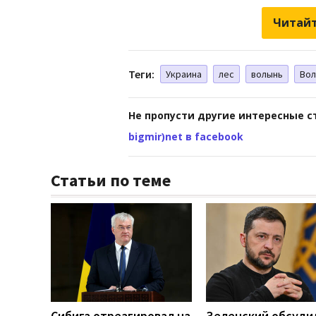
Читайт
Теги:
Украина
лес
волынь
Вол
Не пропусти другие интересные с
bigmir)net в facebook
Статьи по теме
Сибига отреагировал на
Зеленский обсуди