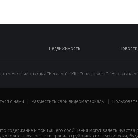
Недвижимость
Новости
 отмеченные знаками "Реклама", "PR", "Спецпроект", "Новости комп
ться с нами
|
Разместить свои видеоматериалы
|
Пользовате
что содержание и тон Вашего сообщения могут задеть чувства 
 которые нарушают эти правила грубо или систематически, буд