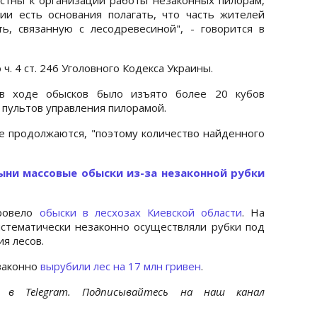
ии есть основания полагать, что часть жителей
ь, связанную с лесодревесиной", - говорится в
ч. 4 ст. 246 Уголовного Кодекса Украины.
 в ходе обысков было изъято более 20 кубов
ь пультов управления пилорамой.
е продолжаются, "поэтому количество найденного
ыни массовые обыски из-за незаконной рубки
провело
обыски в лесхозах Киевской области
. На
стематически незаконно осуществляли рубки под
я лесов.
езаконно
вырубили лес на 17 млн гривен
.
et
в Telegram. Подписывайтесь на наш канал