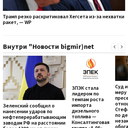
Трамп резко раскритиковал Хегсета из-за нехватки
ракет, — WP
Внутри "Новости bigmir)net
Суд 
ЗПЭК стала
меру
лидером по
прес
темпам роста
отно
импорта
Зеленский сообщил о
Стеф
дизельного
нанесении ударов по
по де
топлива —
нефтеперерабатывающим
неза
Консалтинговая
заводам РФ на расстоянии
обог
группа «А-95»