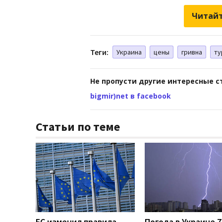
Читайт
Теги:
Украина
цены
гривна
ту
Не пропусти другие интересные с
bigmir)net в facebook
Статьи по теме
ЕС изменил правила
Погода в Украине 7