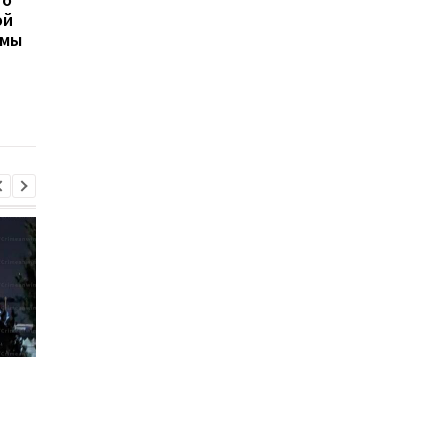
ой
остался без света
Ореховый Спас 2026 
емы
после нападения
Украине: календарь
России
праздников и тради
Трамп резко ответил на
Украина поставила
публикацию о
Путина перед дилем
конфликте с Хегсетом
- СМИ