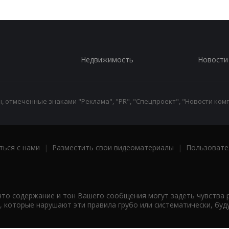
Недвижимость
Новости
 отмеченные знаками "Реклама", "PR", "Спецпроект", "Новости комп
ться с нами
|
Разместить свои видеоматериалы
|
Пользовате
что содержание и тон Вашего сообщения могут задеть чувства 
 которые нарушают эти правила грубо или систематически, буд