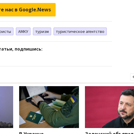
е нас в Google.News
ристы
АМКУ
туризм
туристическое агентство
татьи, подпишись:
В Украине
Зеленский объявил