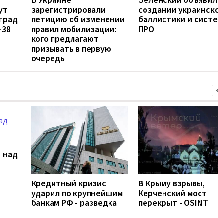
ут
зарегистрировали
создании украинск
град
петицию об изменении
баллистики и сист
+38
правил мобилизации:
ПРО
кого предлагают
призывать в первую
очередь
л
 над
Кредитный кризис
В Крыму взрывы,
ударил по крупнейшим
Керченский мост
банкам РФ - разведка
перекрыт - OSINT