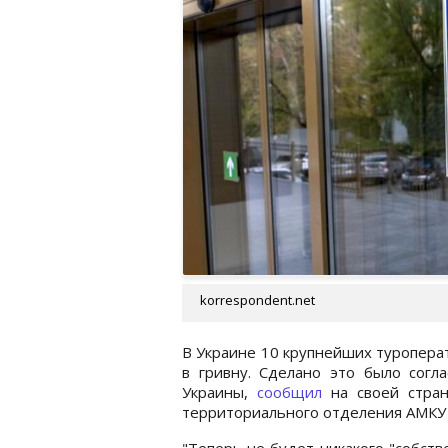
korrespondent.net
В Украине 10 крупнейших туроперат
в гривну. Сделано это было согл
Украины,
сообщил
на своей стран
территориального отделения АМКУ 
"Теперь не будет никакого "собств