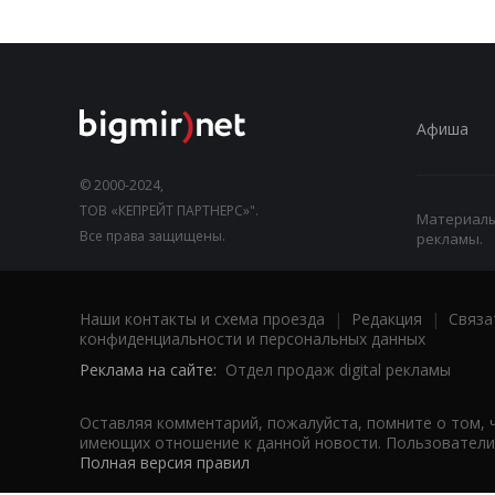
Афиша
© 2000-2024,
ТОВ «КЕПРЕЙТ ПАРТНЕРС»".
Материалы,
Все права защищены.
рекламы.
Наши контакты и схема проезда
|
Редакция
|
Связа
конфиденциальности и персональных данных
Реклама на сайте:
Отдел продаж digital рекламы
Оставляя комментарий, пожалуйста, помните о том, 
имеющих отношение к данной новости. Пользователи,
Полная версия правил