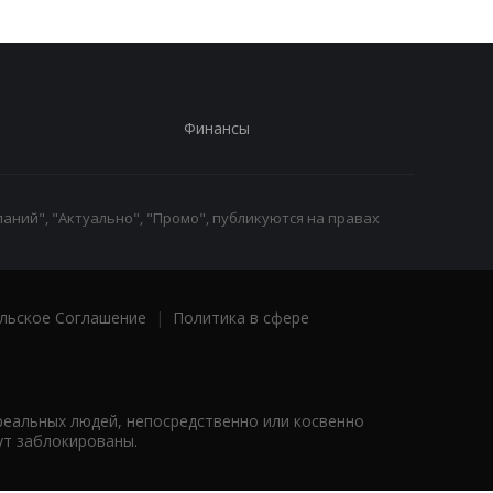
Финансы
аний", "Актуально", "Промо", публикуются на правах
льское Соглашение
|
Политика в сфере
реальных людей, непосредственно или косвенно
ут заблокированы.