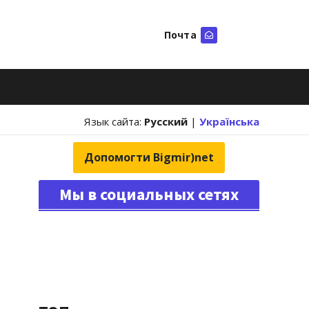
Почта
Искать
Язык сайта:
Русский
|
Українська
Допомогти Bigmir)net
Мы в социальных сетях