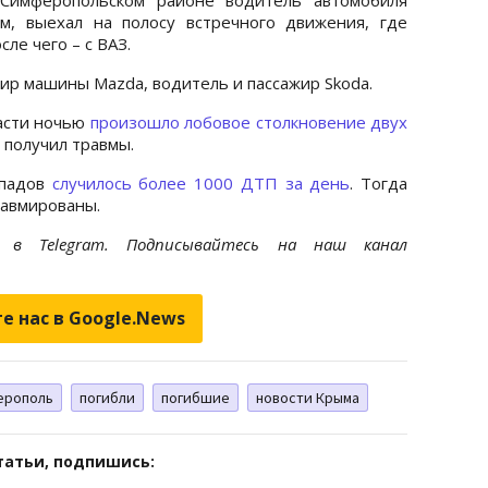
м, выехал на полосу встречного движения, где
ле чего – с ВАЗ.
ир машины Mazda, водитель и пассажир Skoda.
ласти ночью
произошло лобовое столкновение двух
– получил травмы.
опадов
случилось более 1000 ДТП за день
. Тогда
равмированы.
et
в Telegram. Подписывайтесь на наш канал
е нас в Google.News
ерополь
погибли
погибшие
новости Крыма
татьи, подпишись: