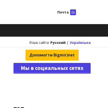
Почта
Искать
Язык сайта:
Русский
|
Українська
Допомогти Bigmir)net
Мы в социальных сетях