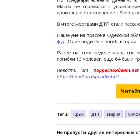
Mazda не справился с управление
произошло столкновение с Skoda, пос
В итоге жертвами ДТП стали пассаж
Накануне на трассе в Одесской об
фур
. Один водитель погиб, второй 
Ранее на этом неделе из-за снег
погибли 13 человек, еще 64 были т
Новости от
Корреспондент.n
https://t.me/korrespondentnet
Читайт
Теги:
Крым
ДТП
авария
Симф
Не пропусти другие интересные с