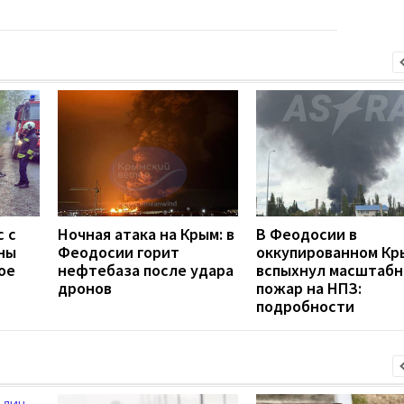
с с
Ночная атака на Крым: в
В Феодосии в
ны
Феодосии горит
оккупированном Кр
ое
нефтебаза после удара
вспыхнул масштаб
дронов
пожар на НПЗ:
подробности