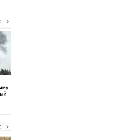
Дрон атаковал
В Крыму обвалился
ыму
радиолокационную
мост: задержка
ный
станцию ПВО в Крыму —
железнодорожных 
российские СМИ
дорожных перевозо
вблизи Джанкоя