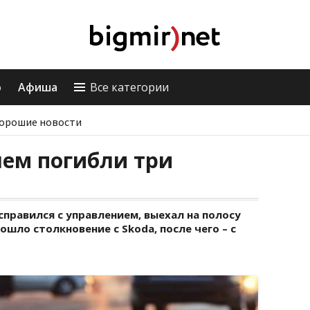
о
Афиша
Все категории
орошие новости
ем погибли три
правился с управлением, выехал на полосу
шло столкновение с Skoda, после чего – с