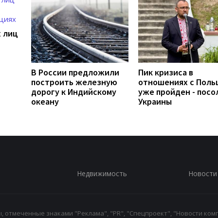
 лиц
В России предложили
Пик кризиса в
построить железную
отношениях с Пол
дорогу к Индийскому
уже пройден - посо
океану
Украины
Недвижимость
Новости
 отмеченные знаками "Реклама", "PR", "Спецпроект", "Новости комп