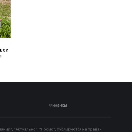
В МИД РФ отвергли
Эбола в Конго: меди
ьшей
возможность
вышли на протесты 
л
завершения войны
за невыплаты зарпл
Финансы
аний", "Актуально", "Промо", публикуются на правах