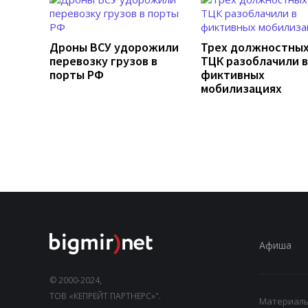
Дроны ВСУ удорожили
Трех должностных
перевозку грузов в
ТЦК разоблачили в
порты РФ
фиктивных
мобилизациях
Афиша
© 2000-2024,
ТОВ «КЕПРЕЙТ ПАРТНЕРС»".
Материалы,