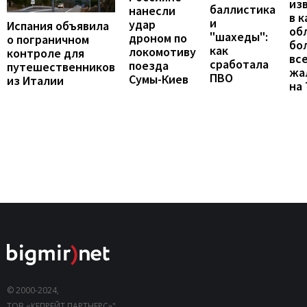
из
баллистика
нанесли
в к
и
удар
Испания объявила
об
"шахеды":
дроном по
о пограничном
бо
как
локомотиву
контроле для
вс
сработала
поезда
путешественников
жа
ПВО
Сумы-Киев
из Италии
на
© 2000-2024,
ТОВ «КЕПРЕЙТ ПАРТНЕРС»".