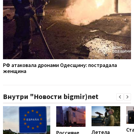
РФ атаковала дронами Одесщину: пострадала
женщина
Внутри "Новости bigmir)net
Ст
Летела
Россияне