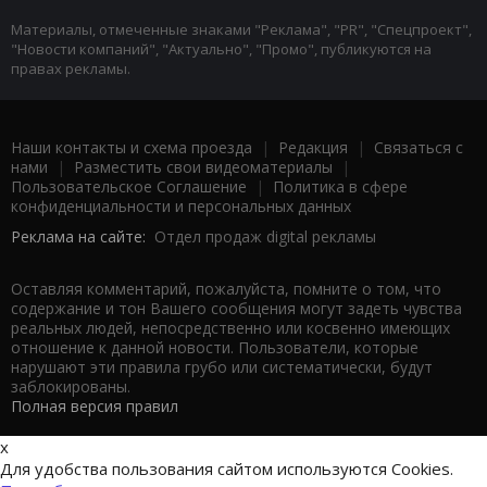
Материалы, отмеченные знаками "Реклама", "PR", "Спецпроект",
"Новости компаний", "Актуально", "Промо", публикуются на
правах рекламы.
Наши контакты и схема проезда
|
Редакция
|
Связаться с
нами
|
Разместить свои видеоматериалы
|
Пользовательское Соглашение
|
Политика в сфере
конфиденциальности и персональных данных
Реклама на сайте:
Отдел продаж digital рекламы
Оставляя комментарий, пожалуйста, помните о том, что
содержание и тон Вашего сообщения могут задеть чувства
реальных людей, непосредственно или косвенно имеющих
отношение к данной новости. Пользователи, которые
нарушают эти правила грубо или систематически, будут
заблокированы.
Полная версия правил
x
Для удобства пользования сайтом используются Cookies.