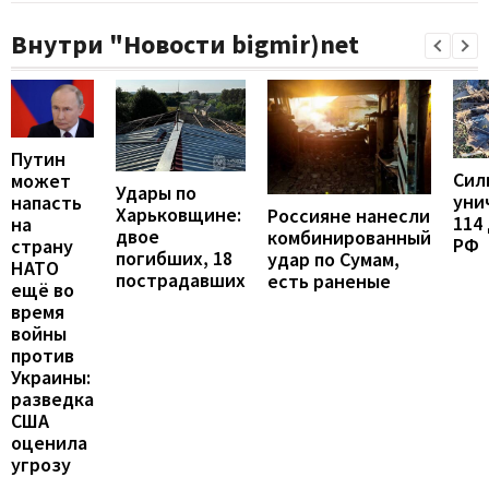
Внутри "Новости bigmir)net
Путин
Сил
может
Удары по
уни
напасть
Харьковщине:
Россияне нанесли
114
на
двое
комбинированный
РФ
страну
погибших, 18
удар по Сумам,
НАТО
пострадавших
есть раненые
ещё во
время
войны
против
Украины:
разведка
США
оценила
угрозу