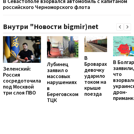
В Севастополе взорвался автомобиль с капитаном
российского Черноморского флота
Внутри "Новости bigmir)net
В
В Болга
Броварах
Лубинец
заявили
Зеленский:
девочку
заявил о
что
Россия
ударило
массовых
взорвал
сосредоточила
током на
нарушениях
украинс
под Москвой
крыше
в
дрон-
три слоя ПВО
поезда
Береговском
приманк
ТЦК