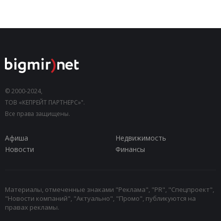
© 2000-2024,
ТОВ «КЕПРЕЙТ ПАРТНЕРС»".
Все права защищены.
Афиша
Недвижимость
Новости
Финансы
Материалы, отмеченные знаками "Реклама", "PR", "Спецпроект",
"Новости компаний", "Актуально", "Промо", публикуются на
правах рекламы.