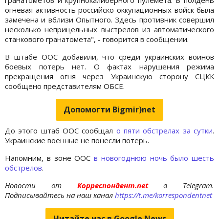
огневая активность российско-оккупационных войск была
замечена и вблизи Опытного. Здесь противник совершил
несколько неприцельных выстрелов из автоматического
станкового гранатомета", - говорится в сообщении.
В штабе ООС добавили, что среди украинских воинов
боевых потерь нет. О фактах нарушения режима
прекращения огня через Украинскую сторону СЦКК
сообщено представителям ОБСЕ.
Допомогти Bigmir)net
До этого штаб ООС сообщал
о пяти обстрелах за сутки
.
Украинские военные не понесли потерь.
Напомним, в зоне ООС
в новогоднюю ночь было шесть
обстрелов
.
Новости от
Корреспондент.net
в Telegram.
Подписывайтесь на наш канал
https://t.me/korrespondentnet
Читайте нас в Google.News