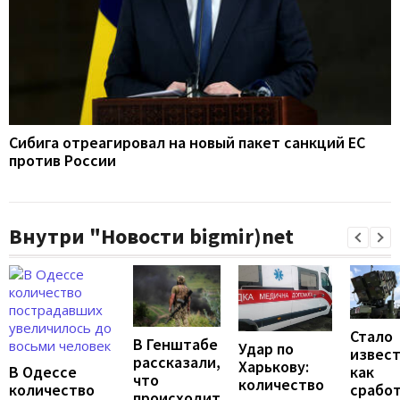
Сибига отреагировал на новый пакет санкций ЕС
против России
Внутри "Новости bigmir)net
Стало
В Генштабе
Удар по
извест
рассказали,
Харькову:
В Одессе
как
что
количество
количество
срабо
происходит