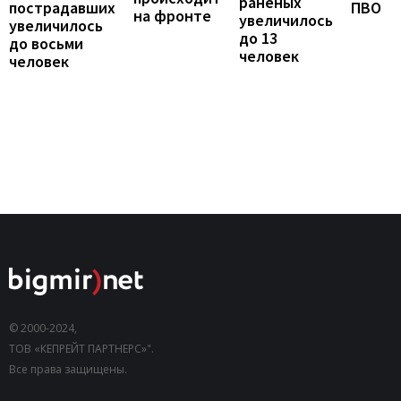
раненых
пострадавших
ПВО
на фронте
увеличилось
увеличилось
до 13
до восьми
человек
человек
© 2000-2024,
ТОВ «КЕПРЕЙТ ПАРТНЕРС»".
Все права защищены.