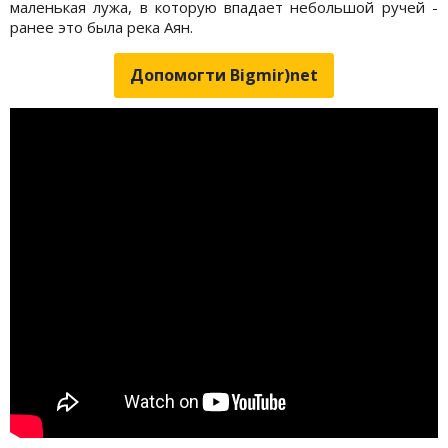
маленькая лужа, в которую впадает небольшой ручей -
ранее это была река Аян.
Допомогти Bigmir)net