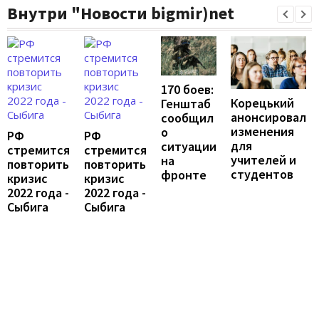
Внутри "Новости bigmir)net
170 боев:
Корецький
Генштаб
анонсировал
сообщил
изменения
о
РФ
РФ
для
ситуации
стремится
стремится
учителей и
на
повторить
повторить
студентов
фронте
кризис
кризис
2022 года -
2022 года -
Сыбига
Сыбига