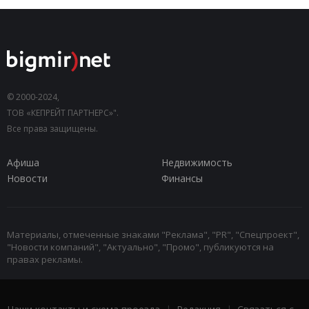
© 2000-2024,
ТОВ «КЕПРЕЙТ ПАРТНЕРС»".
Все права защищены.
Афиша
Недвижимость
Новости
Финансы
Материалы, отмеченные знаками "Реклама", "PR", "Спецпроект",
"Новости компаний", "Актуально", "Промо", публикуются на
правах рекламы.