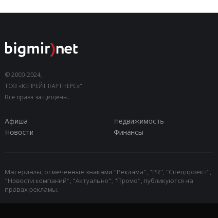
© 2000-2024,
ТОВ «КЕПРЕЙТ ПАРТНЕРС»".
Все права защищены.
Афиша
Недвижимость
Новости
Финансы
Материалы, отмеченные знаками "Реклама", "PR", "Спецпроект",
"Новости компаний", "Актуально", "Промо", публикуются на
правах рекламы.