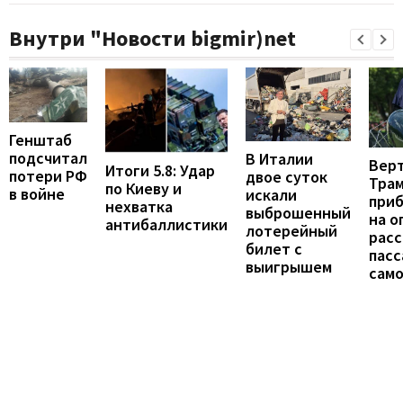
Внутри "Новости bigmir)net
Генштаб
подсчитал
В Италии
Вер
Итоги 5.8: Удар
потери РФ
двое суток
Тра
по Киеву и
в войне
искали
при
нехватка
выброшенный
на о
антибаллистики
лотерейный
расс
билет с
пас
выигрышем
сам