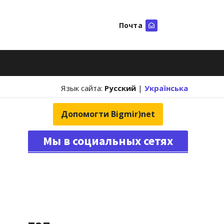
Почта
Искать
Язык сайта:
Русский
|
Українська
Допомогти Bigmir)net
Мы в социальных сетях