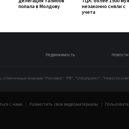
делегация талибов
ТЦК: более 1500 му
попала в Молдову
незаконно сняли с
учета
Недвижимость
Новости
 отмеченные знаками "Реклама", "PR", "Спецпроект", "Новости комп
ться с нами
|
Разместить свои видеоматериалы
|
Пользовате