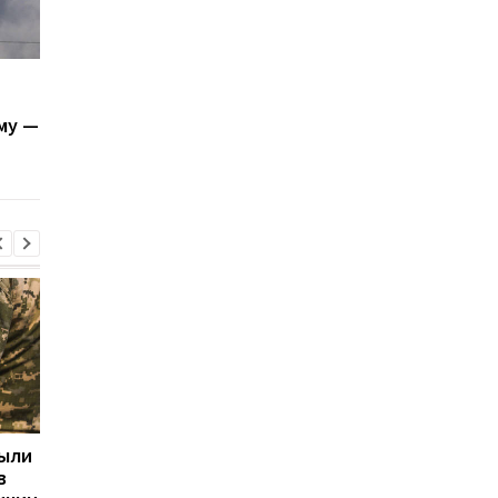
В Крыму обвалился
Оккупанты спрятали
мост: задержка
Крымский мост за
му —
железнодорожных и
дымовой завесой и
дорожных перевозок
заявляют о ракетно
вблизи Джанкоя
угрозе
рыли
Две трети российских
Ким Чен Ын получил 
в
регионов платят
млрд долларов