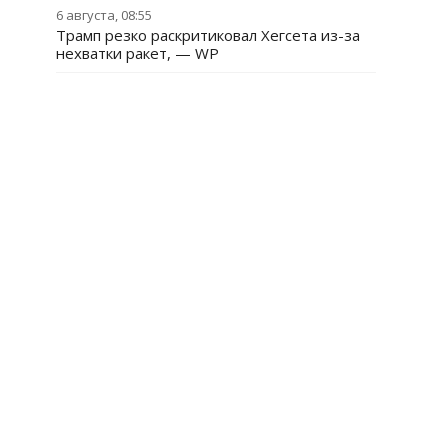
6 августа, 08:55
Трамп резко раскритиковал Хегсета из-за
нехватки ракет, — WP