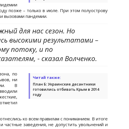
пидемии
оду позже – только в июле. При этом полуострову
 и вызовами пандемии.
жный для нас сезон. Но
сь высокими результатами –
му потоку, и по
азателям, - сказал Волченко.
зона, по
Читай также:
ывов, ни
План Б: Украинские десантники
ции. В
готовились отбивать Крым в 2014
вводили
году
жесткие,
отметил
тнеслись ко всем правилам с пониманием. В итоге
 и частные заведения, не допустить увольнений и