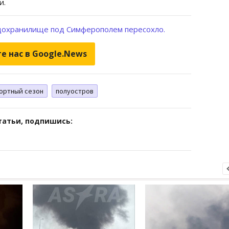
и.
дохранилище под Симферополем пересохло.
е нас в Google.News
ортный сезон
полуостров
татьи, подпишись: