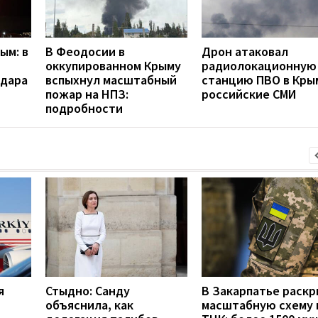
ым: в
В Феодосии в
Дрон атаковал
оккупированном Крыму
радиолокационную
удара
вспыхнул масштабный
станцию ПВО в Кры
пожар на НПЗ:
российские СМИ
подробности
я
Стыдно: Санду
В Закарпатье раск
объяснила, как
масштабную схему 