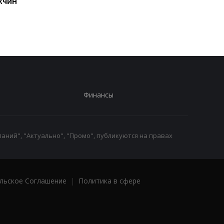
жчин
вербовщикам
благодаря войне Ро
контрактников
против Украины, —
Bloomberg
Финансы
аний", "Актуально", "Промо", публикуются на правах
льское Соглашение
|
Политика в сфере