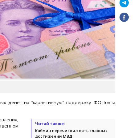
ных денег на “карантинную” поддержку ФОПов и
овления,
Читай также:
твенном
Кабмин перечислил пять главных
достижений МВД