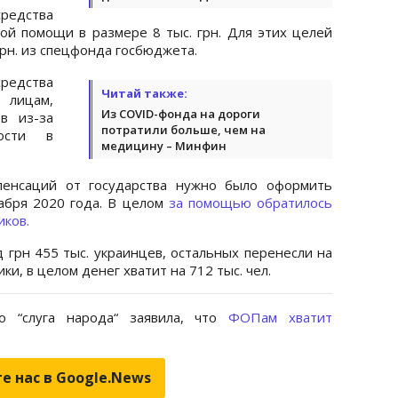
средства
й помощи в размере 8 тыс. грн. Для этих целей
рн. из спецфонда госбюджета.
редства
Читай также:
 лицам,
Из COVID-фонда на дороги
в из-за
потратили больше, чем на
ости в
медицину – Минфин
пенсаций от государства нужно было оформить
кабря 2020 года. В целом
за помощью обратилось
иков.
 грн 455 тыс. украинцев, остальных перенесли на
ки, в целом денег хватит на 712 тыс. чел.
о “слуга народа“ заявила, что
ФОПам хватит
е нас в Google.News