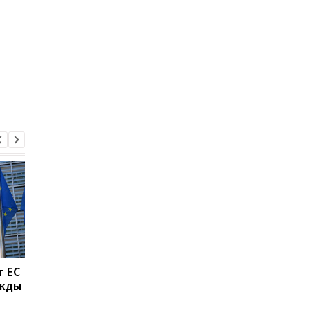
т ЕС
Украина получила
Австралия выделила
ужды
первые 3,2 млрд евро в
Украине
рамках новой
дополнительные 100