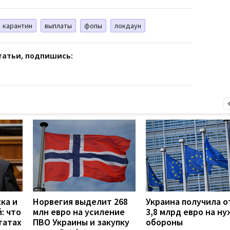
карантин
выплаты
фопы
локдаун
татьи, подпишись:
ка и
Норвегия выделит 268
Украина получила о
: что
млн евро на усиление
3,8 млрд евро на н
татах
ПВО Украины и закупку
обороны