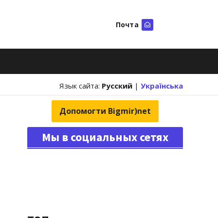
Почта
Искать
Язык сайта:
Русский
|
Українська
Допомогти Bigmir)net
Мы в социальных сетях