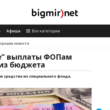
о
Афиша
Все категории
орошие новости
е” выплаты ФОПам
 из бюджета
 средства из специального фонда.