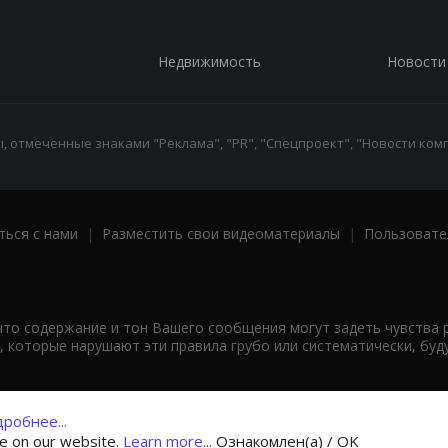
Недвижимость
Новости
 отмеченные знаками "Реклама", "PR", "Спецпроект", "Новости комп
ться с нами
|
Разместить свои видеоматериалы
|
Пользовате
что содержание и тон Вашего сообщения могут задеть чувства 
 которые нарушают эти правила грубо или систематически, буд
робнее...
ce on our website.
Learn more...
Ознакомлен(а) / OK