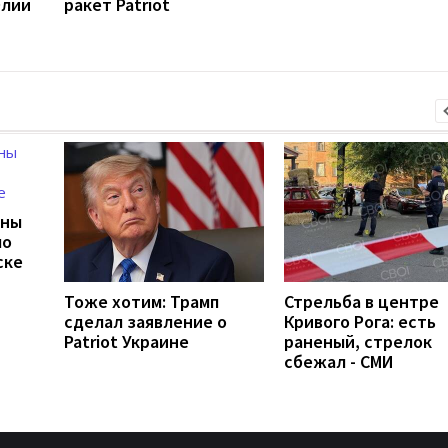
Юлии
ракет Patriot
ины
ло
ске
Тоже хотим: Трамп
Стрельба в центре
сделал заявление о
Кривого Рога: есть
Patriot Украине
раненый, стрелок
сбежал - СМИ