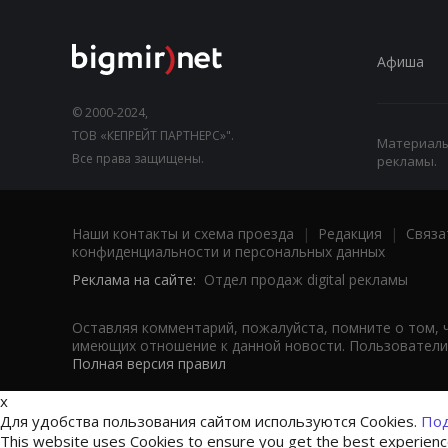
Афиша
© 2000-2024,
ТОВ «КЕПРЕЙТ ПАРТНЕРС»".
Материалы,
Все права защищены.
рекламы.
Наши контакты и схема проезда
|
Редакция
|
Связа
конфиденциальности и персональных данных
Реклама на сайте:
Отдел продаж digital рекламы
Оставляя комментарий, пожалуйста, помните о том, 
имеющих отношение к данной новости. Пользователи,
Полная версия правил
x
Для удобства пользования сайтом используются Cookies.
Под
This website uses Cookies to ensure you get the best experien