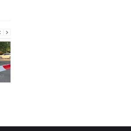
кредитной программы
миллионов долларов
ЕС на 90 млрд
вооружение и систе
ПВО
РФ стремится
РФ стремится
повторить кризис 2022
повторить кризис 20
года - Сыбига
года - Сыбига