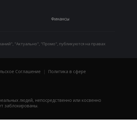
Финансы
аний", "Актуально", "Промо", публикуются на правах
льское Соглашение
|
Политика в сфере
реальных людей, непосредственно или косвенно
ут заблокированы.