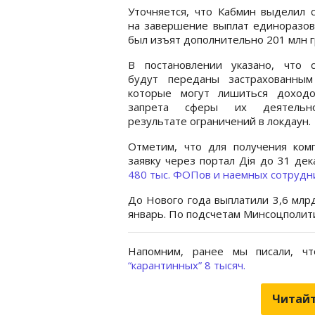
Уточняется, что Кабмин выделил 
на завершение выплат единоразово
был изъят дополнительно 201 млн г
В постановлении указано, что с
будут переданы застрахованным
которые могут лишиться доходо
запрета сферы их деятельн
результате ограничений в локдаун.
Отметим, что для получения ком
заявку через портал Дія до 31 де
480 тыс. ФОПов и наемных сотрудн
До Нового года выплатили 3,6 млрд
январь. По подсчетам Минсоцполити
Напомним, ранее мы писали, чт
“карантинных” 8 тысяч.
Читайт