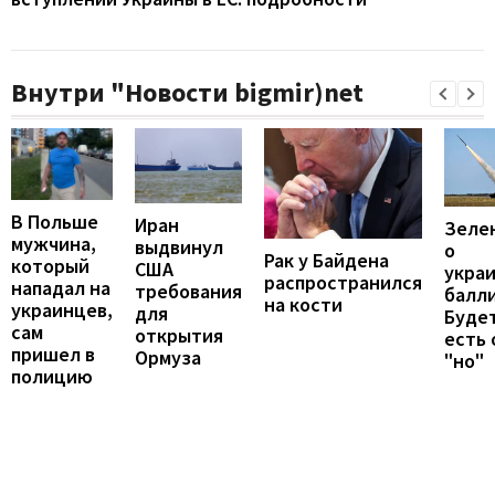
Внутри "Новости bigmir)net
В Польше
Иран
Зеле
мужчина,
выдвинул
о
Рак у Байдена
который
США
укра
распространился
нападал на
требования
балли
на кости
украинцев,
для
Будет
сам
открытия
есть
пришел в
Ормуза
"но"
полицию