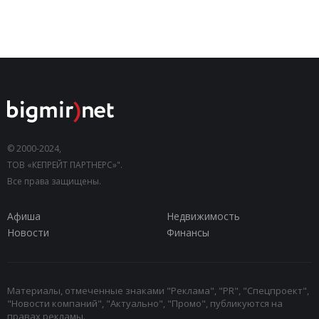
© 2000-2024,
ТОВ «КЕПРЕЙТ ПАРТНЕРС»".
Все права защищены.
Афиша
Недвижимость
Новости
Финансы
Материалы, отмеченные знаками "Реклама", "PR", "Спецпроект",
"Новости компаний", "Актуально", "Промо", публикуются на
правах рекламы.