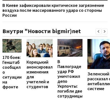
В Киеве зафиксировали критическое загрязнение
воздуха после массированного удара со стороны
России
Внутри "Новости bigmir)net
170 боев:
В
Корецький
Генштаб
Павлограде
анонсировал
сообщил
удар РФ
изменения
о
Зеленский
уничтожил
для
ситуации
рассказал 
депо
учителей и
на
антибалли
Укрпочты:
студентов
фронте
системе
погибли две
сотрудницы