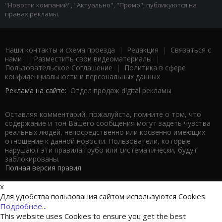
"Новости компаний", "Актуально", "Промо", публикуются на
правах рекламы.
Наши контакты и схема проезда
|
Редакция
|
Связаться с
нами
|
Разместить свои видеоматериалы
|
Пользовательское Соглашение
|
Политика в сфере
конфиденциальности и персональных данных
Реклама на сайте:
Отдел продаж digital рекламы
Оставляя комментарий, пожалуйста, помните о том, что
содержание и тон Вашего сообщения могут задеть чувства
реальных людей, непосредственно или косвенно имеющих
отношение к данной новости. Пользователи, которые
нарушают эти правила грубо или систематически, будут
заблокированы.
Полная версия правил
x
Для удобства пользования сайтом используются Cookies.
Подробнее...
This website uses Cookies to ensure you get the best