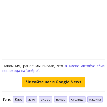
Напомним, ранее мы писали, что
в Киеве автобус сбил
пешехода на “зебре”.
Читайте нас в Google.News
Теги:
Киев
авто
видео
пожар
столица
машина