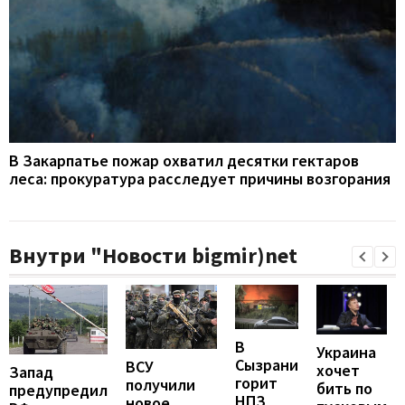
В Закарпатье пожар охватил десятки гектаров
леса: прокуратура расследует причины возгорания
Внутри "Новости bigmir)net
В
Украина
Сызрани
ВСУ
хочет
Запад
горит
получили
бить по
предупредил
НПЗ
новое