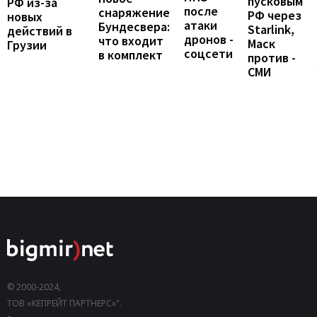
пусковым
РФ из-за
после
снаряжение
РФ через
новых
атаки
Бундесвера:
Starlink,
действий в
дронов -
что входит
Маск
Грузии
соцсети
в комплект
против -
СМИ
© 2000-2024,
ТОВ «КЕПРЕЙТ ПАРТНЕРС»".