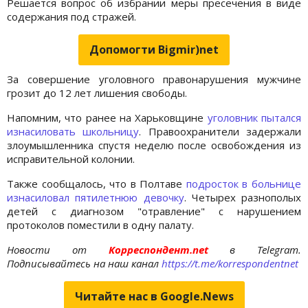
Решается вопрос об избрании меры пресечения в виде
содержания под стражей.
Допомогти Bigmir)net
За совершение уголовного правонарушения мужчине
грозит до 12 лет лишения свободы.
Напомним, что ранее на Харьковщине
уголовник пытался
изнасиловать школьницу
. Правоохранители задержали
злоумышленника спустя неделю после освобождения из
исправительной колонии.
Также сообщалось, что в Полтаве
подросток в больнице
изнасиловал пятилетнюю девочку
. Четырех разнополых
детей с диагнозом "отравление" с нарушением
протоколов поместили в одну палату.
Новости от
Корреспондент.net
в Telegram.
Подписывайтесь на наш канал
https://t.me/korrespondentnet
Читайте нас в Google.News