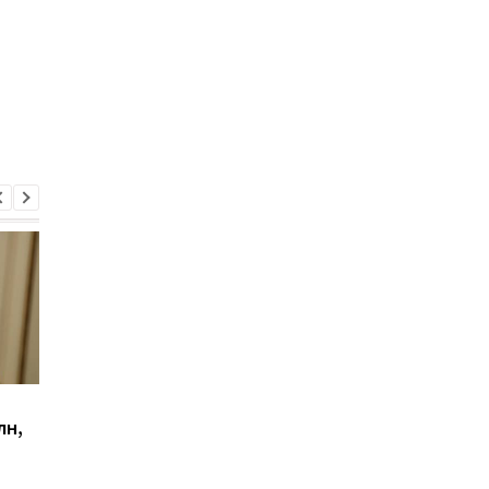
Европейская
"День перемен и
лн,
Солидарность
надежды": Зеленск
заблокировала работу
поздравил Трампа
Верховной Рады: