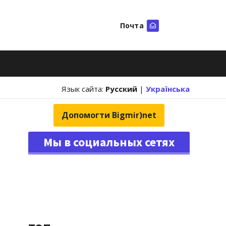
Почта
Искать
Язык сайта:
Русский
|
Українська
Допомогти Bigmir)net
Мы в социальных сетях