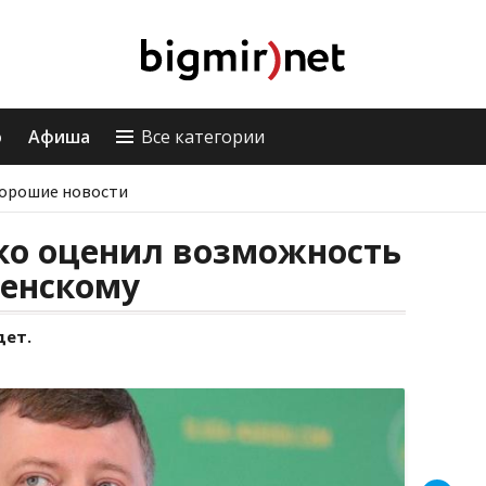
о
Афиша
Все категории
орошие новости
ко оценил возможность
енскому
дет.