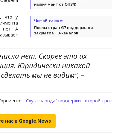
импичмент от ОПЗЖ
, что у
Читай также:
чмента
Послы стран G7 поддержали
 нет. А
закрытие ТВ-каналов
азывает
 числа нет. Скорее это их
иция. Юридически никакой
делать мы не видим“, –
Корниенко,
“Слуга народа“ поддержит второй срок
е нас в Google.News