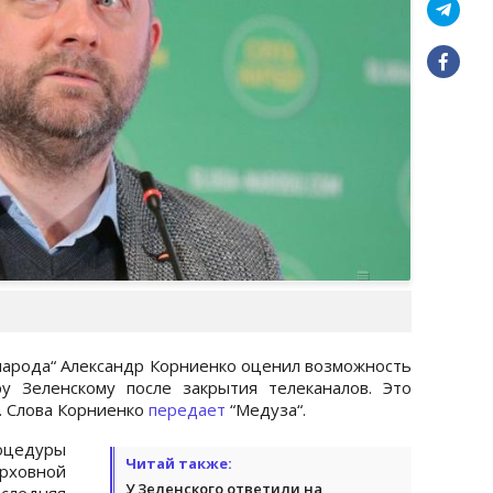
 народа“ Александр Корниенко оценил возможность
у Зеленскому после закрытия телеканалов. Это
. Слова Корниенко
передает
“Медуза“.
оцедуры
Читай также:
рховной
У Зеленского ответили на
следняя