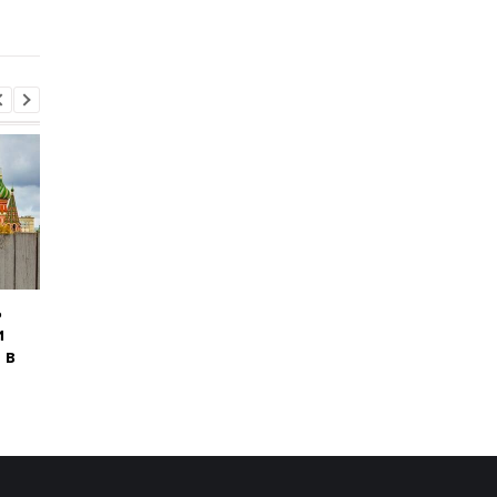
заседание досрочно
закрыли
ь
Сикорский призвал
Сикорский призвал
и
сбивать ракеты РФ над
сбивать ракеты РФ 
 в
Украиной
Украиной