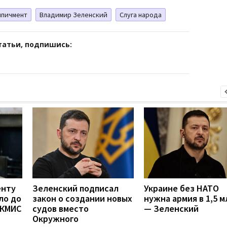
мпичмент
Владимир Зеленский
Слуга народа
татьи, подпишись:
енту
Зеленский подписал
Украине без НАТО
ло до
закон о создании новых
нужна армия в 1,5 м
 КМИС
судов вместо
— Зеленский
Окружного