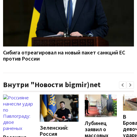
Сибига отреагировал на новый пакет санкций ЕС
против России
Внутри "Новости bigmir)net
В
Бров
Лубинец
Зеленский:
дево
заявил о
Россия
удар
массовых