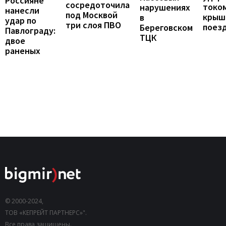
Россияне
сосредоточила
током
нарушениях
нанесли
под Москвой
крыш
в
удар по
три слоя ПВО
поез
Береговском
Павлограду:
ТЦК
двое
раненых
© 2000-2024,
ТОВ «КЕПРЕЙТ ПАРТНЕРС»".
Все права защищены.