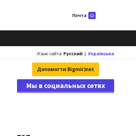
Почта
Искать
Язык сайта:
Русский
|
Українська
Допомогти Bigmir)net
Мы в социальных сетях