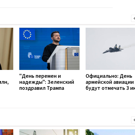
"День перемен и
Официально: День
млн,
надежды": Зеленский
армейской авиации
поздравил Трампа
будут отмечать 3 и