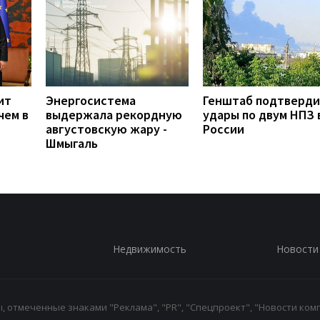
ит
Энергосистема
Генштаб подтверд
чем в
выдержала рекордную
удары по двум НПЗ 
августовскую жару -
России
Шмыгаль
Недвижимость
Новости
 отмеченные знаками "Реклама", "PR", "Спецпроект", "Новости комп