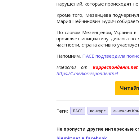
нарушений, которые происходят не т
Кроме того, Мезенцева подчеркнул
Мария Пейчинович-Бурич собираетс
По словам Мезенцевой, Украина в 
проявляет инициативу диалога по 
частности, страна активно участвуе
Напомним,
ПАСЕ подтвердила полн
Новости от
Корреспондент.n
https://t.me/korrespondentnet
Читайт
Теги:
ПАСЕ
конкурс
аннексия Кр
Не пропусти другие интересные с
bigmir)net в facebook