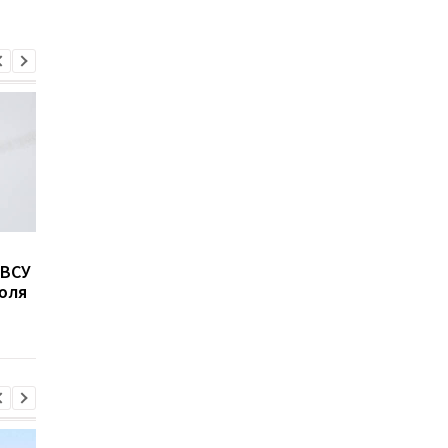
Как изменилось
Зеленский о втором
 ВСУ
доверие к Зеленскому в
сроке президентств
юля
декабре 2024 года:
роли Трампа, НАТО и
новые данные опроса
миротворцах: ключе
моменты интервью