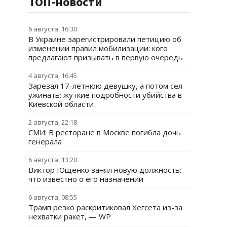
ТОП-новости
6 августа, 16:30
В Украине зарегистрировали петицию об
изменении правил мобилизации: кого
предлагают призывать в первую очередь
4 августа, 16:45
Зарезал 17-летнюю девушку, а потом сел
ужинать: жуткие подробности убийства в
Киевской области
2 августа, 22:18
СМИ: В ресторане в Москве погибла дочь
генерала
6 августа, 13:20
Виктор Ющенко занял новую должность:
что известно о его назначении
6 августа, 08:55
Трамп резко раскритиковал Хегсета из-за
нехватки ракет, — WP