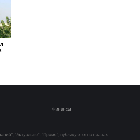
ил
Баллистический
Испания объявила о
в
террор: Зеленский
пограничном контро
сделал заявление
для путешественни
из Италии
Финансы
аний", "Актуально", "Промо", публикуются на правах