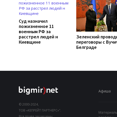
Суд назначил
пожизненное 11
военным РФ за
расстрел людей н
Зеленский провод
Киевщине
переговоры с Вучи
Белграде
Афиша
© 2000-2024,
ТОВ «КЕПРЕЙТ ПАРТНЕРС»".
Материалы,
Все права защищены.
рекламы.