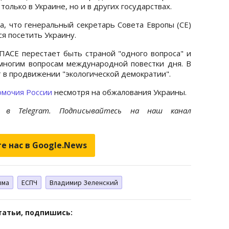
олько в Украине, но и в других государствах.
а, что генеральный секретарь Совета Европы (СЕ)
я посетить Украину.
ПАСЕ перестает быть страной "одного вопроса" и
многим вопросам международной повестки дня. В
т в продвижении "экологической демократии".
омочия России
несмотря на обжалования Украины.
et
в Telegram. Подписывайтесь на наш канал
е нас в Google.News
ыма
ЕСПЧ
Владимир Зеленский
татьи, подпишись: