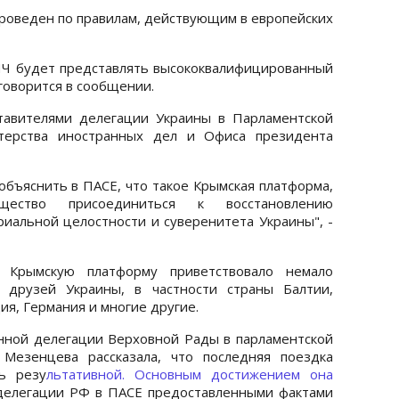
проведен по правилам, действующим в европейских
ПЧ будет представлять высококвалифицированный
говорится в сообщении.
тавителями делегации Украины в Парламентской
стерства иностранных дел и Офиса президента
объяснить в ПАСЕ, что такое Крымская платформа,
ество присоединиться к восстановлению
иальной целостности и суверенитета Украины", -
 Крымскую платформу приветствовало немало
 друзей Украины, в частности страны Балтии,
я, Германия и многие другие.
янной делегации Верховной Рады в парламентской
Мезенцева рассказала, что последняя поездка
ь резу
льтативной. Основным достижением она
делегации РФ в ПАСЕ предоставленными фактами