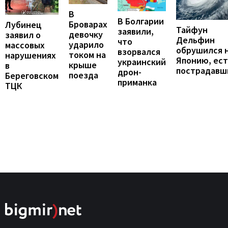
В
В Болгарии
Броварах
Лубинец
Тайфун
заявили,
девочку
заявил о
Дельфин
что
ударило
массовых
обрушился 
взорвался
током на
нарушениях
Японию, ест
украинский
крыше
в
пострадавш
дрон-
поезда
Береговском
приманка
ТЦК