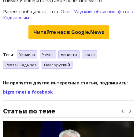
снимок и повесить на самое почетное место“.
Ранее сообщалось, что
Олег Уруский объяснил фото с
Кадыровым
.
Читайте нас в Google.News
Теги:
Украина
Чечня
министр
фото
Рамзан Кадыров
Олег Уруский
Не пропусти другие интересные статьи, подпишись:
bigmir)net в facebook
Статьи по теме