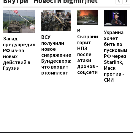
Внутри "Новости bigmir)net
В
Украина
Сызрани
ВСУ
хочет
Запад
горит
получили
бить по
предупредил
НПЗ
новое
пусковым
РФ из-за
после
снаряжение
РФ через
новых
атаки
Бундесвера:
Starlink,
действий в
дронов -
что входит
Маск
Грузии
соцсети
в комплект
против -
СМИ