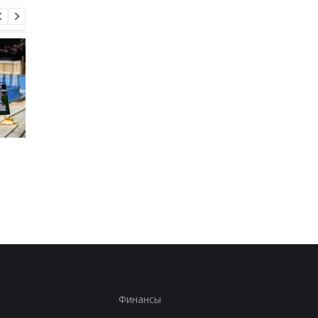
Запад предупредил РФ
ВСУ получили новое
из-за новых действий в
снаряжение
Грузии
Бундесвера: что вхо
в комплект
Финансы