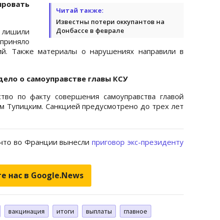
ировать
Читай также:
Известны потери оккупантов на
Донбассе в феврале
ишили
приняло
й. Также материалы о нарушениях направили в
дело о самоуправстве главы КСУ
тво по факту совершения самоуправства главой
м Тупицким. Санкцией предусмотрено до трех лет
 что во Франции вынесли
приговор экс-президенту
е нас в Google.News
вакцинация
итоги
выплаты
главное