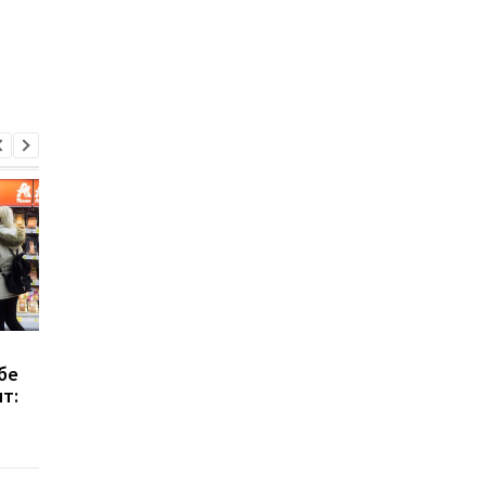
Кабмин объявил дату
В РФ не хватает ден
бе
начала выплаты
Путин приказал
ят:
"тысячи Зеленского"
уменьшить выплаты
военным за ранения