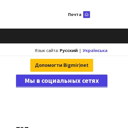
Почта
Искать
Язык сайта:
Русский
|
Українська
Допомогти Bigmir)net
Мы в социальных сетях