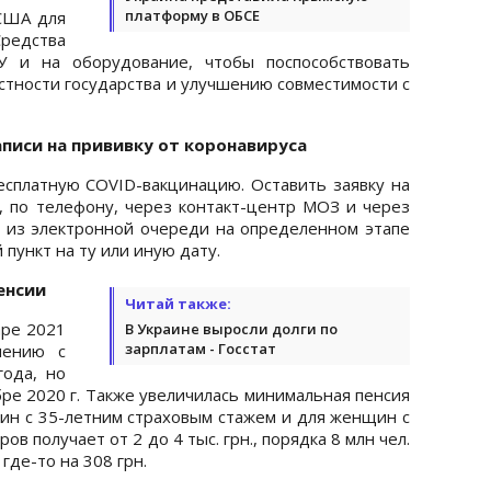
платформу в ОБСЕ
США для
Средства
У и на оборудование, чтобы поспособствовать
тности государства и улучшению совместимости с
аписи на прививку от коронавируса
есплатную COVID-вакцинацию. Оставить заявку на
, по телефону, через контакт-центр МОЗ и через
 из электронной очереди на определенном этапе
пункт на ту или иную дату.
енсии
Читай также:
аре 2021
В Украине выросли долги по
зарплатам - Госстат
нению с
ода, но
бре 2020 г. Также увеличилась минимальная пенсия
жчин с 35-летним страховым стажем и для женщин с
в получает от 2 до 4 тыс. грн., порядка 8 млн чел.
где-то на 308 грн.