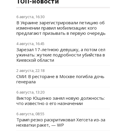
ТОП-новости
6 августа, 16:30
В Украине зарегистрировали петицию об
изменении правил мобилизации: кого
предлагают призывать в первую очередь
4 августа, 16:45
Зарезал 17-летнюю девушку, а потом сел
ужинать: жуткие подробности убийства в
Киевской области
2 августа, 22:18
СМИ: В ресторане в Москве погибла дочь
генерала
6 августа, 13:20
Виктор Ющенко занял новую должность:
что известно о его назначении
6 августа, 08:55
Трамп резко раскритиковал Хегсета из-за
нехватки ракет, — WP