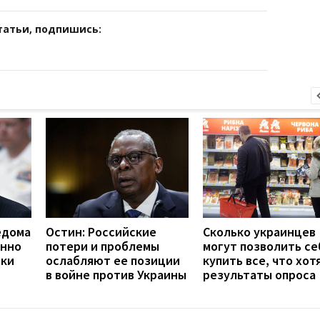
татьи, подпишись:
едома
Остин: Российские
Сколько украинцев
енно
потери и проблемы
могут позволить се
вки
ослабляют ее позиции
купить все, что хот
в войне против Украины
результаты опроса