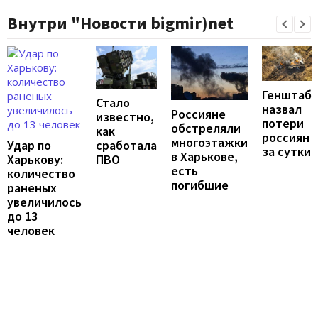
Внутри "Новости bigmir)net
Генштаб
Стало
назвал
Россияне
известно,
потери
обстреляли
как
россиян
многоэтажки
Удар по
сработала
за сутки
в Харькове,
Харькову:
ПВО
есть
количество
погибшие
раненых
увеличилось
до 13
человек