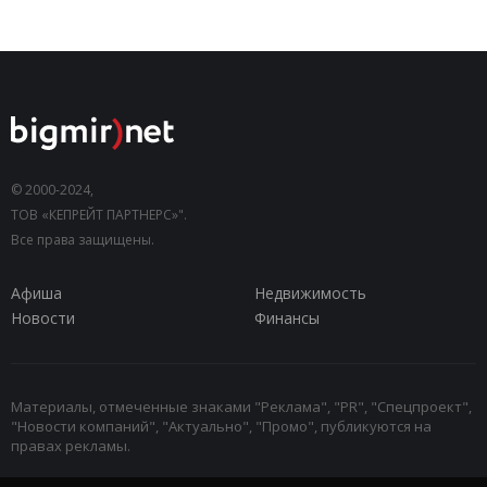
© 2000-2024,
ТОВ «КЕПРЕЙТ ПАРТНЕРС»".
Все права защищены.
Афиша
Недвижимость
Новости
Финансы
Материалы, отмеченные знаками "Реклама", "PR", "Спецпроект",
"Новости компаний", "Актуально", "Промо", публикуются на
правах рекламы.