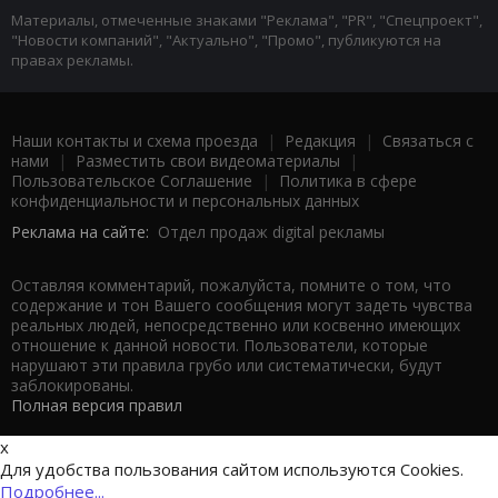
Материалы, отмеченные знаками "Реклама", "PR", "Спецпроект",
"Новости компаний", "Актуально", "Промо", публикуются на
правах рекламы.
Наши контакты и схема проезда
|
Редакция
|
Связаться с
нами
|
Разместить свои видеоматериалы
|
Пользовательское Соглашение
|
Политика в сфере
конфиденциальности и персональных данных
Реклама на сайте:
Отдел продаж digital рекламы
Оставляя комментарий, пожалуйста, помните о том, что
содержание и тон Вашего сообщения могут задеть чувства
реальных людей, непосредственно или косвенно имеющих
отношение к данной новости. Пользователи, которые
нарушают эти правила грубо или систематически, будут
заблокированы.
Полная версия правил
x
Для удобства пользования сайтом используются Cookies.
Подробнее...