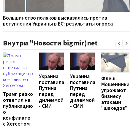
Большинство поляков высказались против
вступления Украины в ЕС: результаты опроса
Внутри "Новости bigmir)net
Украина
Украина
Флеш:
поставила
поставила
Мошенники
Путина
Путина
угрожают
перед
перед
Трамп резко
бизнесу
дилеммой
дилеммой
ответил на
атаками
- СМИ
- СМИ
публикацию
"шахедов"
о
конфликте
с Хегсетом