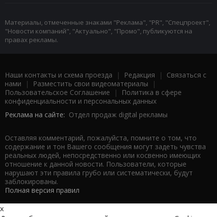
Материалы, отмеченные знаками "Реклама", "PR", "Спецпроект",
"Новости компаний", "Актуально", "Промо", публикуются на
правах рекламы.
Наши контакты и схема проезда
|
Редакция
|
Связаться с
нами
|
Разместить свои видеоматериалы
|
Пользовательское Соглашение
|
Политика в сфере
конфиденциальности и персональных данных
Реклама на сайте:
Отдел продаж digital рекламы
Оставляя комментарий, пожалуйста, помните о том, что
содержание и тон Вашего сообщения могут задеть чувства
реальных людей, непосредственно или косвенно имеющих
отношение к данной новости. Пользователи, которые
нарушают эти правила грубо или систематически, будут
заблокированы.
Полная версия правил
x