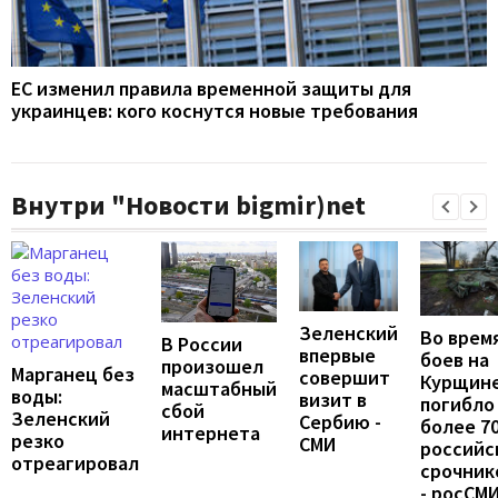
ЕС изменил правила временной защиты для
украинцев: кого коснутся новые требования
Внутри "Новости bigmir)net
Зеленский
Во врем
В России
впервые
боев на
произошел
Марганец без
совершит
Курщин
масштабный
воды:
визит в
погибло
сбой
Зеленский
Сербию -
более 7
интернета
резко
СМИ
российс
отреагировал
срочник
- росСМ