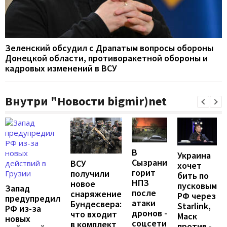
Зеленский обсудил с Драпатым вопросы обороны
Донецкой области, противоракетной обороны и
кадровых изменений в ВСУ
Внутри "Новости bigmir)net
В
Украина
Сызрани
ВСУ
хочет
горит
получили
бить по
НПЗ
новое
пусковым
Запад
после
снаряжение
РФ через
предупредил
атаки
Бундесвера:
Starlink,
РФ из-за
дронов -
что входит
Маск
новых
соцсети
в комплект
против -