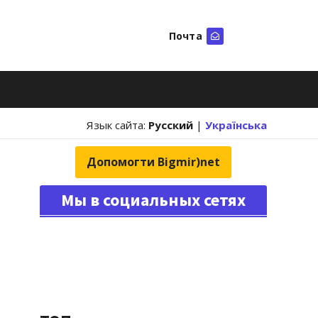
Почта
Искать
Язык сайта:
Русский
|
Українська
Допомогти Bigmir)net
Мы в социальных сетях