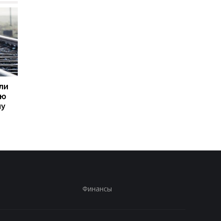
ли
Пик кризиса в
В МИД РФ отвергли
ую
отношениях с Польшей
возможность
му
уже пройден - посол
завершения войны
Украины
Финансы