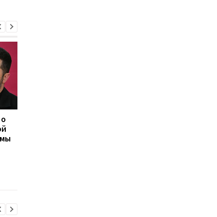
 о
Херсон полностью
Медовый, Яблочный 
ой
остался без света
Ореховый Спас 2026 
емы
после нападения
Украине: календарь
России
праздников и тради