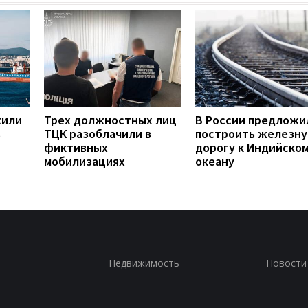
жили
Трех должностных лиц
В России предложи
в
ТЦК разоблачили в
построить железн
фиктивных
дорогу к Индийско
мобилизациях
океану
Недвижимость
Новости