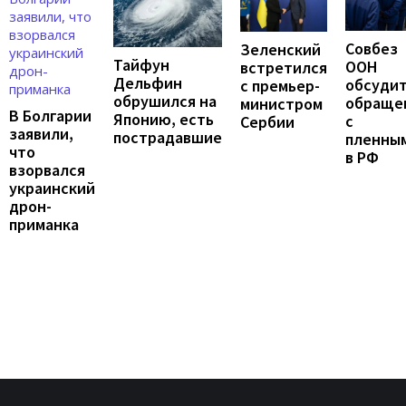
Совбез
Зеленский
Тайфун
ООН
встретился
Дельфин
обсуди
с премьер-
обрушился на
обраще
министром
В Болгарии
Японию, есть
с
Сербии
заявили,
пострадавшие
пленны
что
в РФ
взорвался
украинский
дрон-
приманка