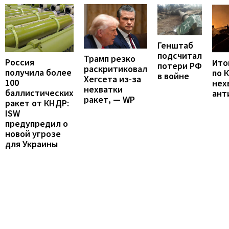
Генштаб
подсчитал
Трамп резко
Россия
Итог
потери РФ
раскритиковал
получила более
по 
в войне
Хегсета из-за
100
нех
нехватки
баллистических
ант
ракет, — WP
ракет от КНДР:
ISW
предупредил о
новой угрозе
для Украины