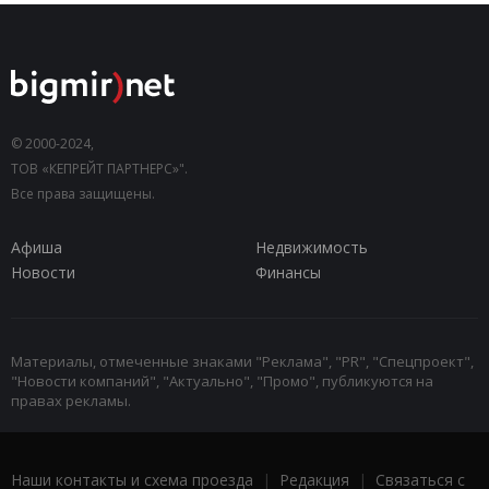
© 2000-2024,
ТОВ «КЕПРЕЙТ ПАРТНЕРС»".
Все права защищены.
Афиша
Недвижимость
Новости
Финансы
Материалы, отмеченные знаками "Реклама", "PR", "Спецпроект",
"Новости компаний", "Актуально", "Промо", публикуются на
правах рекламы.
Наши контакты и схема проезда
|
Редакция
|
Связаться с