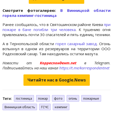
Cмотрите фотогалерею:
В Винницкой области
горела кемпинг-гостиница
Ранее сообщалось, что в Святошинском районе Киева
при
пожаре в бане погибли три человека
. К тушению огня
привлекались почти 30 спасателей и пять единиц техники.
А в Тернопольской области
горел сахарный завод
. Огонь
вспыхнул в одном из резервуаров на территории ООО
Радеховский сахар. Там находились остатки мазута.
Новости от
Корреспондент.net
в Telegram.
Подписывайтесь на наш канал
https://t.me/korrespondentnet
Читайте нас в Google.News
Теги:
гостиница
пожар
фото
огонь
пожарные
Винницкая область
ГСЧС
кемпинг