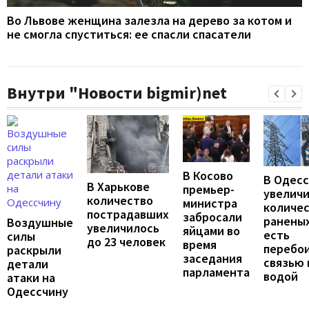
Во Львове женщина залезла на дерево за котом и
не смогла спуститься: ее спасли спасатели
Внутри "Новости bigmir)net
В Косово
В Одес
В Харькове
премьер-
увелич
количество
министра
количе
пострадавших
забросали
раненых
Воздушные
увеличилось
яйцами во
есть
силы
до 23 человек
время
перебои
раскрыли
заседания
связью 
детали
парламента
водой
атаки на
Одессчину