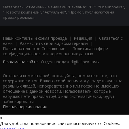
Материалы, отмеченные знаками "Реклама", "PR", "Спецпроект",
"Новости компаний", "Актуально", "Промо", публикуются на
правах рекламы.
Наши контакты и схема проезда
|
Редакция
|
Связаться с
нами
|
Разместить свои видеоматериалы
|
Пользовательское Соглашение
|
Политика в сфере
конфиденциальности и персональных данных
Реклама на сайте:
Отдел продаж digital рекламы
Оставляя комментарий, пожалуйста, помните о том, что
содержание и тон Вашего сообщения могут задеть чувства
реальных людей, непосредственно или косвенно имеющих
отношение к данной новости. Пользователи, которые
нарушают эти правила грубо или систематически, будут
заблокированы.
Полная версия правил
x
Для удобства пользования сайтом используются Cookies.