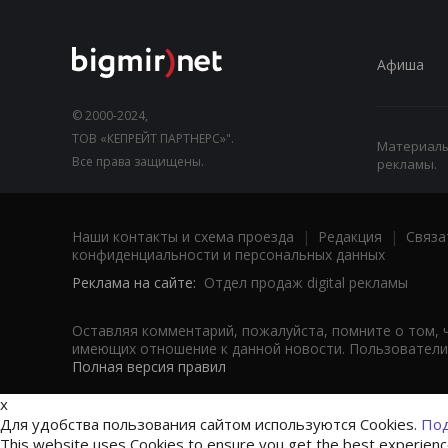
Афиша
© 2000-2024,
ТОВ «КЕПРЕЙТ ПАРТНЕРС»".
Материалы,
Все права защищены.
рекламы.
Наши контакты и схема проезда
|
Редакция
|
Связа
конфиденциальности и персональных данных
Реклама на сайте:
Отдел продаж digital рекламы
Оставляя комментарий, пожалуйста, помните о том, 
имеющих отношение к данной новости. Пользователи,
Полная версия правил
x
Для удобства пользования сайтом используются Cookies.
Под
This website uses Cookies to ensure you get the best experien