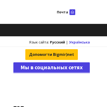
Почта
Искать
Язык сайта:
Русский
|
Українська
Допомогти Bigmir)net
Мы в социальных сетях