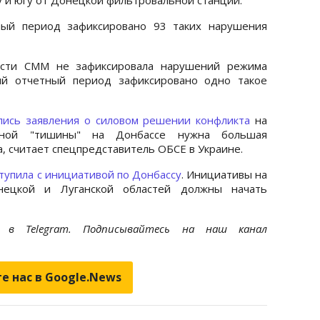
ый период зафиксировано 93 таких нарушения
асти СММ не зафиксировала нарушений режима
ий отчетный период зафиксировано одно такое
лись заявления о силовом решении конфликта
на
лной "тишины" на Донбассе нужна большая
а, считает спецпредставитель ОБСЕ в Украине.
тупила с инициативой по Донбассу
. Инициативы на
нецкой и Луганской областей должны начать
et
в Telegram. Подписывайтесь на наш канал
е нас в Google.News