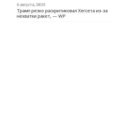
6 августа, 08:55
Трамп резко раскритиковал Хегсета из-за
нехватки ракет, — WP