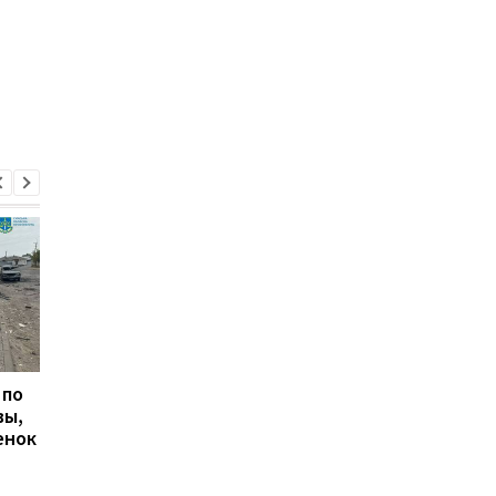
 по
Оккупанты повредили
Из-за обстрелов РФ,
вы,
линию электропитания
горят леса Чернобыл
енок
на Запорожской АЭС
торфяники
Черниговщины