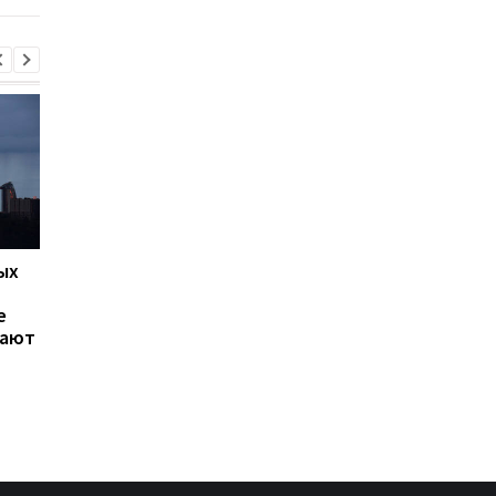
ых
Сибига отреагировал на
Зеленский обсудил 
новый пакет санкций ЕС
Драпатым вопросы
е
против России
обороны Донецкой
гают
области,
противоракетной
обороны и кадровых
изменений в ВСУ