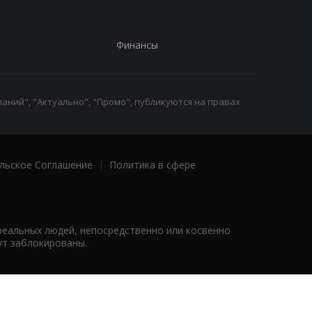
Финансы
аний", "Актуально", "Промо", публикуются на правах
льское Соглашение
|
Политика в сфере
реальных людей, непосредственно или косвенно
ут заблокированы.