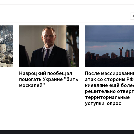
Навроцкий пообещал
После массированн
помогать Украине "бить
атак со стороны РФ
москалей"
киевляне ещё боле
решительно отвер
территориальные
уступки: опрос