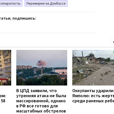
сепаратисты
Перемирие на Донбассе
татьи, подпишись:
В ЦПД заявили, что
Оккупанты ударили
ом:
утренняя атака не была
Ямполю: есть жерт
 58
массированной, однако
среди раненых реб
в РФ все готово для
масштабных обстрелов