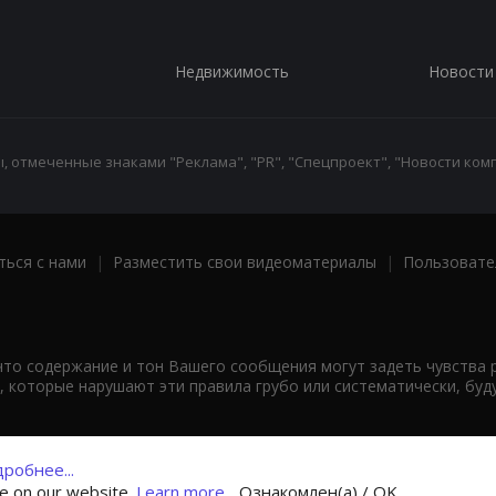
Недвижимость
Новости
 отмеченные знаками "Реклама", "PR", "Спецпроект", "Новости комп
ться с нами
|
Разместить свои видеоматериалы
|
Пользовате
что содержание и тон Вашего сообщения могут задеть чувства 
 которые нарушают эти правила грубо или систематически, буд
робнее...
ce on our website.
Learn more...
Ознакомлен(а) / OK