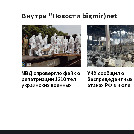
Внутри "Новости bigmir)net
МВД опровергло фейк о
УЧХ сообщил о
репатриации 1210 тел
беспрецедентных
украинских военных
атаках РФ в июле