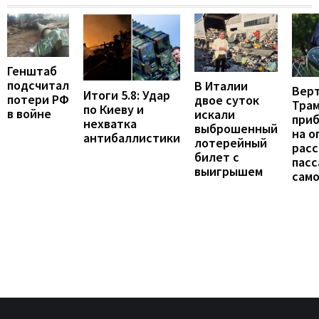
Генштаб
подсчитал
В Италии
Вер
Итоги 5.8: Удар
потери РФ
двое суток
Тра
по Киеву и
в войне
искали
при
нехватка
выброшенный
на о
антибаллистики
лотерейный
расс
билет с
пас
выигрышем
сам