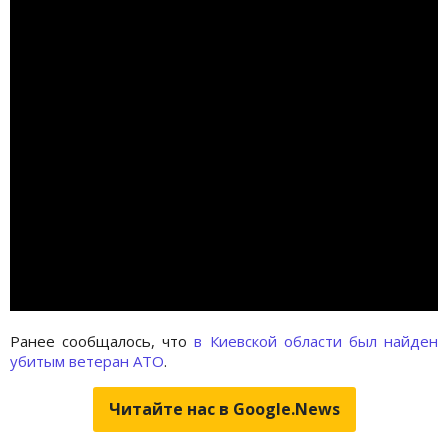
Ранее сообщалось, что
в Киевской области был найден
убитым ветеран АТО
.
Читайте нас в Google.News