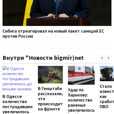
Сибига отреагировал на новый пакет санкций ЕС
против России
Внутри "Новости bigmir)net
Стало
В Генштабе
Удар по
извест
рассказали,
Харькову:
В Одессе
как
что
количество
количество
срабо
происходит
раненых
пострадавших
ПВО
на фронте
увеличилось
увеличилось