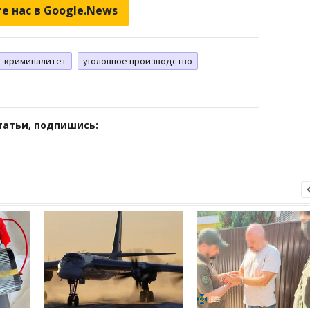
е нас в Google.News
криминалитет
уголовное производство
татьи, подпишись: