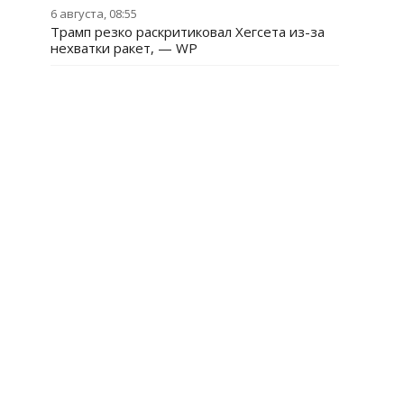
6 августа, 08:55
Трамп резко раскритиковал Хегсета из-за
нехватки ракет, — WP