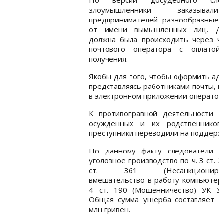
злоумышленники заказыв
предпринимателей разнообразные
от имени вымышленных лиц. Д
должна была происходить через ч
почтового оператора с оплато
получения.
Якобы для того, чтобы оформить а
представляясь работниками почты, 
в электронном приложении операто
К противоправной деятельности
осужденных и их родственнико
преступники переводили на поддерж
По данному факту следователи 
уголовное производство по ч. 3 ст. 
ст. 361 (Несанкциониро
вмешательство в работу компьютер
4 ст. 190 (Мошенничество) УК У
Общая сумма ущерба составляет 
млн гривен.