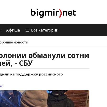
о
Афиша
Все категории
орошие новости
колонии обманули сотни
й, - СБУ
одили на поддержку российского
ак