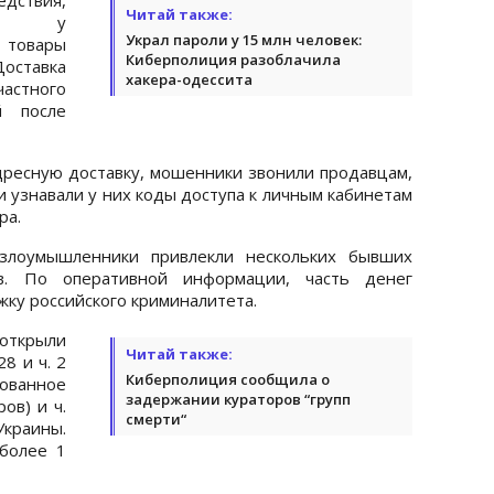
Читай также:
али у
Украл пароли у 15 млн человек:
 товары
Киберполиция разоблачила
оставка
хакера-одессита
астного
й после
дресную доставку, мошенники звонили продавцам,
и узнавали у них коды доступа к личным кабинетам
ра.
 злоумышленники привлекли нескольких бывших
в. По оперативной информации, часть денег
ку российского криминалитета.
открыли
Читай также:
28 и ч. 2
Киберполиция сообщила о
ванное
задержании кураторов “групп
ов) и ч.
смерти“
краины.
более 1