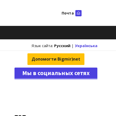
Почта
Искать
Язык сайта:
Русский
|
Українська
Допомогти Bigmir)net
Мы в социальных сетях