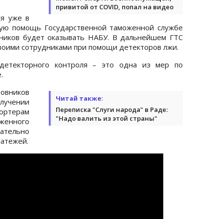
привитой от COVID, попал на видео
ся уже в
кую помощь Государственной таможенной службе
ников будет оказывать НАБУ. В дальнейшем ГТС
своими сотрудниками при помощи детекторов лжи.
 детекторного контроля – это одна из мер по
.
вников
Читай также:
олучении
Переписка "Слуги народа" в Раде:
ртерам
"Надо валить из этой страны"
енного
ательно
атежей.