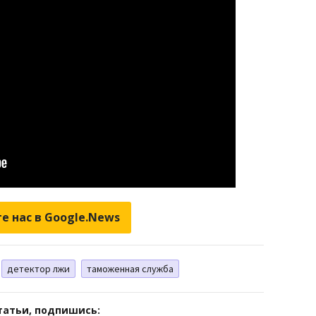
е нас в Google.News
детектор лжи
таможенная служба
татьи, подпишись: