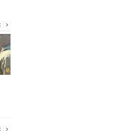
СБУ задокументировала
Морские дроны СБУ
новые факты
поразили танкеры
применения Россией
«теневого флота» Р
дронов с боеприпасами
«Louise 1» и «Banda» 
с обеднённым ураном
Черном море