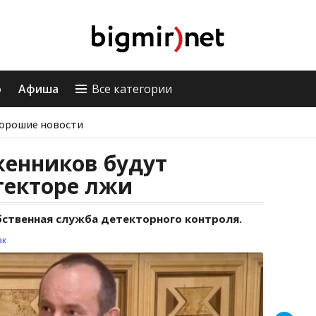
о
Афиша
Все категории
орошие новости
женников будут
текторе лжи
ственная служба детекторного контроля.
ак