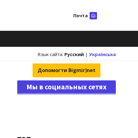
Почта
Искать
Язык сайта:
Русский
|
Українська
Допомогти Bigmir)net
Мы в социальных сетях