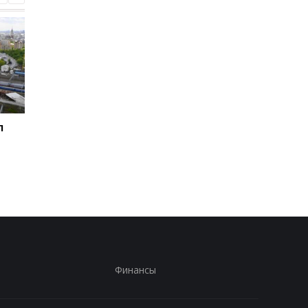
л
Зеленский впервые
Во время боев на
совершит визит в
Курщине погибло бо
Сербию - СМИ
70 российских
срочников - росСМИ
Финансы