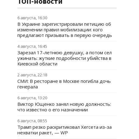
ТОП-новости
6 августа, 16:30
В Украине зарегистрировали петицию об
изменении правил мобилизации: кого
предлагают призывать в первую очередь
4 августа, 16:45
Зарезал 17-летнюю девушку, а потом сел
ужинать: жуткие подробности убийства в
Киевской области
2 августа, 22:18
СМИ: В ресторане в Москве погибла дочь
генерала
6 августа, 13:20
Виктор Ющенко занял новую должность:
что известно о его назначении
6 августа, 08:55
Трамп резко раскритиковал Хегсета из-за
нехватки ракет, — WP