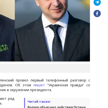
ленский провел первый телефонный разговор с
йденом. Об этом
пишет
“Украинская правда“ со
ник в окружении президента.
ают ряд
Читай также:
х.
Волкер объяснил действия Путина