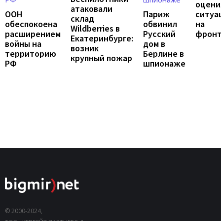
оцени
атаковали
ООН
Париж
ситуа
склад
обеспокоена
обвинил
на
Wildberries в
расширением
Русский
фрон
Екатеринбурге:
войны на
дом в
возник
территорию
Берлине в
крупный пожар
РФ
шпионаже
© 2000-2024,