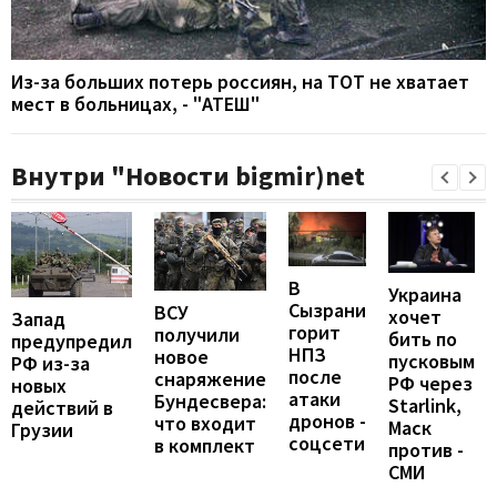
Из-за больших потерь россиян, на ТОТ не хватает
мест в больницах, - "АТЕШ"
Внутри "Новости bigmir)net
В
Украина
Сызрани
ВСУ
хочет
Запад
горит
получили
бить по
предупредил
НПЗ
новое
пусковым
РФ из-за
после
снаряжение
РФ через
новых
атаки
Бундесвера:
Starlink,
действий в
дронов -
что входит
Маск
Грузии
соцсети
в комплект
против -
СМИ