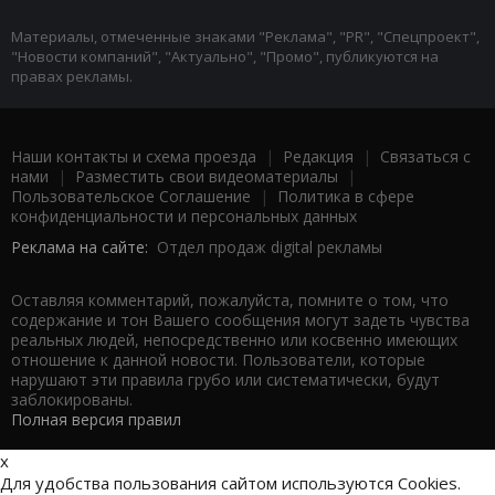
Материалы, отмеченные знаками "Реклама", "PR", "Спецпроект",
"Новости компаний", "Актуально", "Промо", публикуются на
правах рекламы.
Наши контакты и схема проезда
|
Редакция
|
Связаться с
нами
|
Разместить свои видеоматериалы
|
Пользовательское Соглашение
|
Политика в сфере
конфиденциальности и персональных данных
Реклама на сайте:
Отдел продаж digital рекламы
Оставляя комментарий, пожалуйста, помните о том, что
содержание и тон Вашего сообщения могут задеть чувства
реальных людей, непосредственно или косвенно имеющих
отношение к данной новости. Пользователи, которые
нарушают эти правила грубо или систематически, будут
заблокированы.
Полная версия правил
x
Для удобства пользования сайтом используются Cookies.