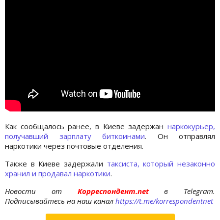
Как сообщалось ранее, в Киеве задержан
наркокурьер,
получавший зарплату биткоинами
. Он отправлял
наркотики через почтовые отделения.
Также в Киеве задержали
таксиста, который незаконно
хранил и продавал наркотики
.
Новости от
Корреспондент.net
в Telegram.
Подписывайтесь на наш канал
https://t.me/korrespondentnet