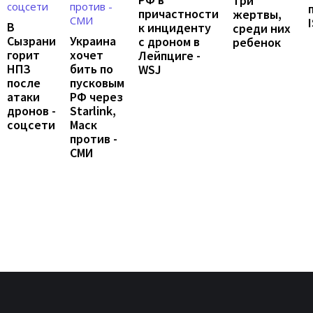
три
причастности
жертвы,
В
к инциденту
среди них
Сызрани
Украина
с дроном в
ребенок
горит
хочет
Лейпциге -
НПЗ
бить по
WSJ
после
пусковым
атаки
РФ через
дронов -
Starlink,
соцсети
Маск
против -
СМИ