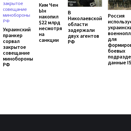
Ким Чен
Ын
В
Россия
накопил
Николаевской
использу
$22 млрд
области
украинск
несмотря
Украинский
задержали
военноп
на
пранкер
двух агентов
для
санкции
сорвал
РФ
формиро
закрытое
боевых
совещание
подразде
минобороны
данные I
РФ