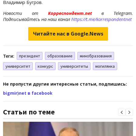
Владимир Бугров.
Новости от
Корреспондент.net
в Telegram.
Подписывайтесь на наш канал
https://t.me/korrespondentnet
Читайте нас в Google.News
Теги:
президент
образование
минобразования
университет
конкурс
университеты
могилянка
Не пропусти другие интересные статьи, подпишись:
bigmir)net в facebook
Статьи по теме