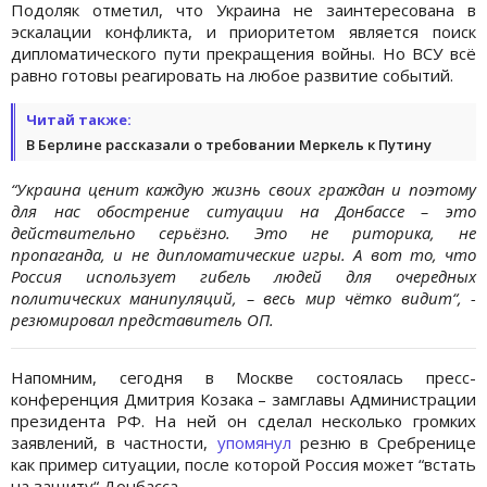
Подоляк отметил, что Украина не заинтересована в
эскалации конфликта, и приоритетом является поиск
дипломатического пути прекращения войны. Но ВСУ всё
равно готовы реагировать на любое развитие событий.
Читай также:
В Берлине рассказали о требовании Меркель к Путину
“Украина ценит каждую жизнь своих граждан и поэтому
для нас обострение ситуации на Донбассе – это
действительно серьёзно. Это не риторика, не
пропаганда, и не дипломатические игры. А вот то, что
Россия использует гибель людей для очередных
политических манипуляций, – весь мир чётко видит“, -
резюмировал представитель ОП.
Напомним, сегодня в Москве состоялась пресс-
конференция Дмитрия Козака – замглавы Администрации
президента РФ. На ней он сделал несколько громких
заявлений, в частности,
упомянул
резню в Сребренице
как пример ситуации, после которой Россия может “встать
на защиту“ Донбасса.