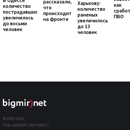
В Одессе
рассказали,
Харькову:
как
количество
что
количество
срабо
пострадавших
происходит
раненых
ПВО
увеличилось
на фронте
увеличилось
до восьми
до 13
человек
человек
© 2000-2024,
ТОВ «КЕПРЕЙТ ПАРТНЕРС»".