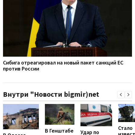
Сибига отреагировал на новый пакет санкций ЕС
против России
Внутри "Новости bigmir)net
Стало
В Генштабе
Удар по
извест